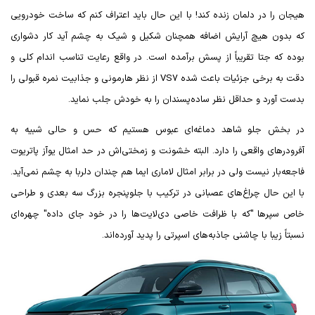
هیجان را در دلمان زنده کند! با این حال باید اعتراف کنم که ساخت خودرویی
که بدون هیچ آرایش اضافه همچنان شکیل و شیک به چشم آید کار دشواری
بوده که جتا تقریباً از پسش برآمده است. در واقع رعایت تناسب اندام کلی و
دقت به برخی جزئیات باعث شده
VS7
از نظر هارمونی و جذابیت نمره قبولی را
بدست آورد و حداقل نظر ساده‌پسندان را به خودش جلب نماید.
در بخش جلو شاهد دماغه‌ای عبوس هستیم که حس و حالی شبیه به
آفرودرهای واقعی را دارد. البته خشونت و زمختی‌اش در حد امثال یوآز پاتریوت
فاجعه‌بار نیست ولی در برابر امثال لاماری ایما هم چندان دلربا به چشم نمی‌آید.
با این حال چراغ‌های عصبانی در ترکیب با جلوپنجره بزرگ سه بعدی و طراحی
خاص سپرها "که با ظرافت خاصی دی‌لایت‌ها را در خود جای داده" چهره‌ای
نسبتاً زیبا با چاشنی جاذبه‌های اسپرتی را پدید آورده‌اند.