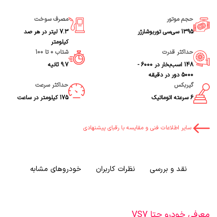
حجم موتور
مصرف سوخت
1395 سی‌سی توربوشارژر
7.3 لیتر در هر صد
کیلومتر
حداکثر قدرت
شتاب 0 تا 100
148 اسب‌بخار در 6000 -
9.7 ثانیه
5000 دور در دقیقه
گیربکس
حداکثر سرعت
6 سرعته اتوماتیک
175 کیلومتر در ساعت
سایر اطلاعات فنی و مقایسه با رقبای پیشنهادی
نقد و بررسی
نظرات کاربران
خودروهای مشابه
معرفی خودرو جتا VS7