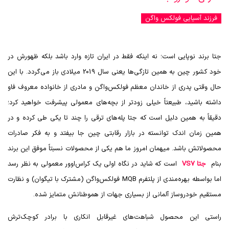
فرزند آسیایی فولکس واگن
جتا برند نوپایی است؛ نه اینکه فقط در ایران تازه وارد باشد بلکه ظهورش در
خود کشور چین به همین تازگی‌ها یعنی سال 2019 میلادی باز می‌‎گردد. با این
حال وقتی پدری از خاندان معظم فولکس‌واگن و مادری از خانواده معروف فاو
داشته باشید، طبیعتاً خیلی زودتر از بچه‌های معمولی پیشرفت خواهید کرد؛
دقیقاً به همین دلیل است که جتا پله‌های ترقی را چند تا یکی طی کرده و در
همین زمان اندک توانسته در بازار رقابتی چین جا بیفتد و به فکر صادرات
محصولاتش باشد. میهمان امروز ما هم یکی از محصولات نسبتاً موفق این برند
بنام
جتا VS7
است که شاید در نگاه اولی یک کراس‌اوور معمولی به نظر رسد
اما بواسطه بهره‌مندی از پلتفرم
MQB
فولکس‌واگن (مشترک با تیگوان) و نظارت
مستقیم خودروساز آلمانی از بسیاری جهات از هموطنانش متمایز شده.
راستی این محصول شباهت‌های غیرقابل انکاری با برادر کوچک‌ترش