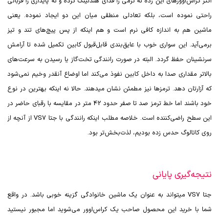
اکثر کراس‌اوورهای این رده نه نرمی را فدای هندلینگ کرده و نه پایداری را قربانی
راحتی نموده است، بلکه تعادلی منطقی میان این دو ایجاد نموده. یعنی
ماشین هم به اندازه کافی نرم است و هم اینکه از پس پیچ‌های تند و تیز
برمی‌آید. این سواری خوب با عایق‌بندی قابل‌قبول کابین تکمیل شده تا آرامش
سرنشینان حفظ گردد. البته در صورت رانندگی تخت‌گاز یا رسیدن به سرعت‌های
بالاتر مقداری صدا به داخل کابین نفوذ می‌کند اما اوضاع آنقدر وخیم نمی‌شود
که آزارتان دهد. ترمزها نیز مطمئن نشان میدهند. حالا نه اینکه بهترین در نوع
خود باشند اما خط ترمز صد تا صفر حدود 42 متر در مقایسه با رقبای حاضر در
این سطح راضی‌کننده است. خلاصه مطلب اینکه رانندگی با جتا
VS7
از آنچه از
روی کاتالوگ حدس زده بودیم، لذت‌بخش‌تر بود.
نتیجه‌گیری پایانی
جتا
VS7
میتواند به عنوان یک ماشین خانوادگی گزینه خوبی باشد. در واقع
شما با خرید این محصول صاحب یک کراس‌اوور می‌شوید اما مجبور نیستید