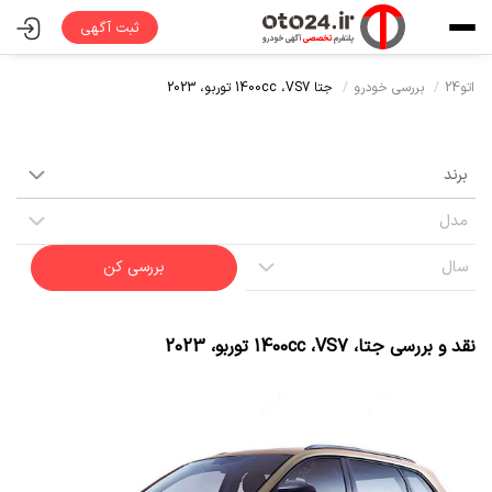
ثبت آگهی
اتو24
بررسی خودرو
جتا VS7،
1400cc توربو،
2023
بررسی کن
نقد و بررسی
جتا
،
VS7
،
1400cc توربو
،
2023