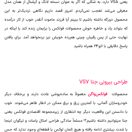
یعنی
VS5
دارد، به شکلی که اگر به عنوان نسخه لانگ و آپشنال از همان مدل
معرفی می‌شد تعجب نمی‌کردم. امروز قصد داریم نگاهی نزدیک‌تر به این
محصول دورگه داشته باشیم تا ببینم آیا فرزند ماموت آنقدر خوب از کار درآمده
که بتواند یاد و خاطره خوش محصولات فولکس را برایمان زنده کند یا اینکه در
نهایت حتی از پس رقیبان چینی هم‌رده خویش نیز برنخواهد آمد. برای یافتن
پاسخ دقایقی با اتو24 همراه باشید.
طراحی بیرونی جتا VS7
محصولات
فولکس‌واگن
معمولاً به ساده‌پوشی عادت دارند و برخلاف دیگر
خودروسازان آلمانی، با کمترین زرق و برق ممکن در انظار ظاهر می‌شوند. خوب
با دانستن این واقعیت دیگر چه انتظاری از زیرمجموعه اقتصادی فولکس یعنی
جتا میتوانیم داشته باشیم؟! مسلماً سادگی طراحی امثال پاسات و تیگوان اینجا
با شدت بیشتری ادامه یافته و هیچ اِلمان لوکس یا قطعه‌ای وجود ندارد که حس