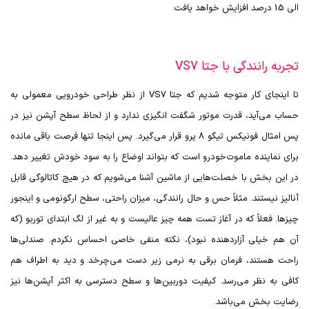
الی 15 درصد افزایش خواهد یافت.
تجربه رانندگی با جتا VS7
تا اینجای کار متوجه شدیم که جتا
VS7
از نظر طراحی خودرویی معمولی به
حساب می‌آید، قدرت موتور شگفت انگیزی ندارد و از لحاظ سطح آپشن‌ نیز در
پس امثال فونیکس تیگو 8 پرو قرار می‌گیرد. پس اینجا تنها فرصت باقی مانده
برای نماینده ماموت‌خودرو است که بتواند اوضاع را به سود خودش تغییر دهد.
در این بخش با خصلت‌هایی از ماشین آشنا می‌شویم که در هیچ کاتالوگی قابل
آنالیز نیستند. مثلاً حس و حال رانندگی، میزان راحتی، سطح ارگونومی و اینجور
چیزها. فعلاً که در آغاز تست همه چیز عالیست و به غیر از لگ ابتدای توربو (که
آن هم خیلی آزاردهنده نبود)، نکته منفی خاصی احساس نکردم. صندلی‌ها
راحت هستند، فرمان برقی به نرمی زیر دست می‌چرخد و دید به اطراف هم
کافی به نظر می‌رسد. کیفیت دوربین‌ها و سطح دسترسی به اکثر آپشن‌ها نیز
رضایت بخش می‌باشد.