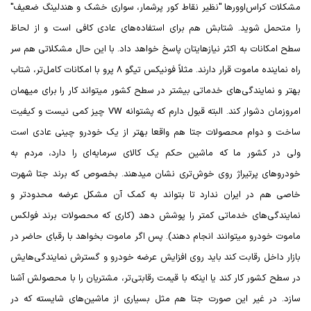
مشکلات کراس‌اوورها "نظیر نقاط کور پرشمار، سواری خشک و هندلینگ ضعیف"
را متحمل شوید. شتابش هم برای استفاده‌های عادی کافی است و از لحاظ
سطح امکانات به اکثر نیازهایتان پاسخ خواهد داد. با این حال مشکلاتی هم سر
راه نماینده ماموت قرار دارند. مثلاً فونیکس تیگو 8 پرو با امکانات کامل‌تر، شتاب
بهتر و نمایندگی‌های خدماتی بیشتر در سطح کشور میتواند کار را برای میهمان
امروزمان دشوار کند. البته قبول دارم که پشتوانه
VW
چیز کمی نیست و کیفیت
ساخت و دوام محصولات جتا هم واقعا بهتر از یک خودرو چینی عادی است
ولی در کشور ما که ماشین حکم یک کالای سرمایه‌ای را دارد، مردم به
خودروهای پرتیراژ روی خوش‌تری نشان میدهند. بخصوص که برند جتا شهرت
خاصی هم در ایران ندارد تا بتواند به کمک آن مشکل عرضه محدودتر و
نمایندگی‌های خدماتی کمتر را پوشش دهد (کاری که محصولات برند فولکس
ماموت خودرو میتوانند انجام دهند). پس اگر ماموت بخواهد با رقبای حاضر در
بازار داخل رقابت کند باید روی افزایش عرضه خودرو و گسترش نمایندگی‌هایش
در سطح کشور کار کند یا اینکه با قیمت رقابتی‌تر، مشتریان را با محصولش آشنا
سازد. در غیر این صورت جتا هم مثل بسیاری از ماشین‌های شایسته که در