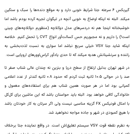
گیربکس 6 سرعته جتا شرایط خوبی دارد و به موقع دنده‌ها را سبک و سنگین
میکند. البته نه اینکه اوضاع به خوبی آنچه در تیگوان تجربه کرده بودم باشد اما
خوشبختانه اینجا هم نه دردسرهای مدل دوکلاچه (منظورم دوکلاچه‌های چینی
است!) را داریم و نه مجبوریم حس کسالت‌آور انواع
CVT
را تحمل کنیم. خلاصه
اینکه شاید جتا
VS7
خیلی سریع نباشد اما سواری به نسبت لذت‌بخشی به
راننده و سرنشینانش هدیه میکند که تا حدی یادآور کراس‌اوورهای اروپایی است.
در شهر تهران بدلیل ارتفاع از سطح دریا و بنزین نه چندان عالی شتاب صفر تا
صد را در حوالی 10.5 ثانیه ثبت کردم که حدود 0.8 ثانیه کندتر از عدد اعلامی
کمپانی بود اما در هر صورت همین شتاب هم برای استفاده‌های معمول و
خانوادگی کافی خواهد بود. البته باید حواستان باشد که این ماشین برای کل‌کل
با امثال فونیکس
FX
گزینه مناسبی نیست ولی اگر سرتان به کار خودتان باشد
با هیچ کمبودی در شهر و جاده مواجه نخواهید شد.
به نظرم نقطه قوت
VS7
سیستم تعلیق‌اش است. در واقع نماینده جتا برخلاف