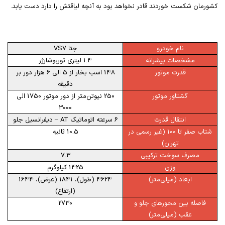
کشورمان شکست خوردند قادر نخواهد بود به آنچه لیاقتش را دارد دست یابد.
نام
خودرو
جتا
VS7
مشخصات پیشرانه
1.4
لیتری توربوشارژر
قدرت موتور
148 اسب بخار از 5 الی 6 هزار دور بر
دقیقه
گشتاور موتور
250 نیوتن‌متر از دور موتور 1750 الی
3000
انتقال قدرت
6 سرعته اتوماتیک
AT
– دیفرانسیل جلو
شتاب صفر تا 100 (غیر رسمی در
10.5 ثانیه
تهران)
مصرف سوخت ترکیبی
7.3
وزن
1425 کیلوگرم
ابعاد (میلی‌متر)
4624 (طول)، 1841 (عرض)، 1644
(ارتفاع)
فاصله بین محورهای جلو و
2730
عقب (میلی‌متر)