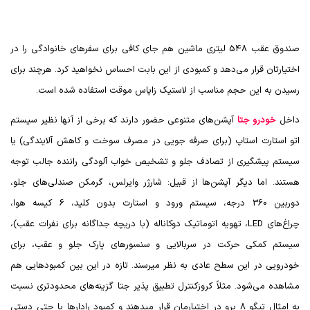
صندوق عقب 548 لیتری ماشین هم جای کافی برای سفرهای خانوادگی را در
اختیارتان قرار می‌دهد و کمبودی از این بابت احساس نخواهید کرد. هرچند برای
رسیدن به این حجم مناسب از لاستیک زاپاس موقت استفاده شده است.
داخل
خودرو جتا
آپشن‌های متنوعی حضور دارند که برخی از آنها نظیر سیستم
اتو استارت استاپ (برای صرفه جویی در مصرف سوخت و کاهش آلایندگی) یا
سیستم پیشگیری از تصادف جلو و تشخیص خواب آلودگی راننده جالب توجه
هستند. اما دیگر آپشن‌ها از قبیل: شارژر وایرلس، گرمکن صندلی‌های جلو،
دوربین 360 درجه، سیستم ورود و استارت بدون کلید، 6 کیسه هوا،
چراغ‌های
LED
، تهویه اتوماتیک دوکاناله (با دریچه جداگانه برای نفرات عقب)،
سیستم کمکی حرکت در سربالایی و سنسورهای پارک جلو و عقب، برای
خودرویی در این سطح عادی به نظر میرسند. تازه در این بین کمبودهایی هم
مشاهده می‌شود. مثلاً کروزکنترل تطبیق پذیر جتا گزینه‌های محدودتری نسبت
به امثال تیگو 8 پرو در اختیارمان قرار میدهند و کمبود رادارها یا حتی دستی