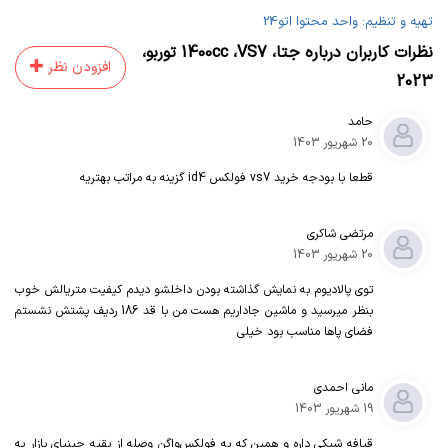
تهیه و تنظیم: واحد محتوا اتو24
نظرات کاربران درباره
جتا
،
VS7
،
1400cc توربو
،
افزودن نظر
2023
حامد
20 شهریور 1403
قطعا با بودجه خرید vs7 فولکس id4 گزینه به مراتب بهتریه
مرتضی شاکری
20 شهریور 1403
توی پالادیوم به نمایش گذاشته بودن داخلشو دیدم کیفیت متریالش خوب
بنظر میرسید و ماشین جاداریم هست من با قد 186 ردیف پشتش نشستم
فضای پاها مناسب بود خیلی
مانی احمدی
19 شهریور 1403
قیافه شیکی داره و همین که به فولکس‌واگن وصله از بقیه چینیای بازار یه