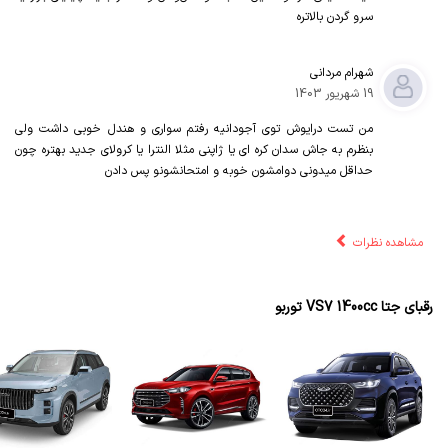
سرو گردن بالاتره
شهرام مردانی
19 شهریور 1403
من تست درایوش توی آجودانیه رفتم سواری و هندل خوبی داشت ولی
بنظرم به جاش سدان کره ای یا ژاپنی مثلا النترا یا کرولای جدید بهتره چون
حداقل میدونی دوامشون خوبه و امتحانشونو پس دادن
مشاهده نظرات
رقبای جتا VS7 1400cc توربو