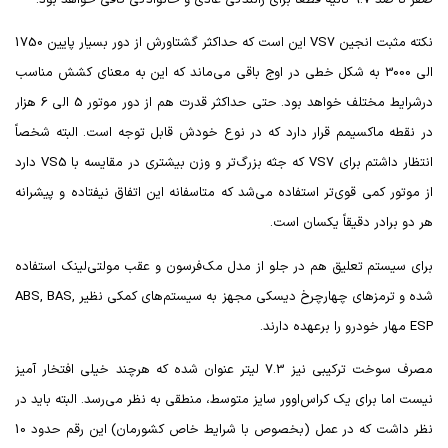
نکته مثبت انجین
VS7
این است که حداکثر گشتاورش از دور بسیار پایین 1750
الی 3000 به شکل خطی در اوج باقی می‌ماند که این به معنای کشش مناسب
درشرایط مختلف خواهد بود. حتی حداکثر قدرت هم از دور موتور 5 الی 6 هزار
در نقطه ماکسیمم قرار دارد که در نوع خودش قابل توجه است. البته شخصاً
انتظار داشتم برای
VS7
که جثه بزرگ‌تر و وزن بیشتری در مقایسه با
VS5
دارد
از موتور کمی قوی‌تر استفاده می‌شد که متاسفانه این اتفاق نیفتاده و پیشرانه
هر دو برادر دقیقاً یکسان است.
برای سیستم تعلیق هم در جلو از مدل مک‌فرسون و عقب مولتی‌لینک استفاده
شده و ترمزهای چهارچرخ دیسکی مجهز به سیستم‌های کمکی نظیر
ABS, BAS,
ESP
مهار خودرو را برعهده دارند.
مصرف سوخت ترکیبی نیز 7.3 لیتر عنوان شده که هرچند خیلی افتخار آمیز
نیست اما برای یک کراس‌اوور سایز متوسط، منطقی به نظر می‌رسد. البته باید در
نظر داشت که در عمل (بخصوص با شرایط خاص کشورمان) این رقم حدود 10