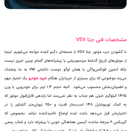
مشخصات فنی جتا VS7
با گشودن درب موتور جتا
VS7
با صحنه‌ای دگرم کننده مواجه می‌شویم. اینجا
از موتورهای تاریخ گذشته میتسوبیشی یا پیشرانه‌های گمنام چینی خبری نیست
بلکه انجین فولکس‌واگن با همان لوگو دوست داشتنی
VW
به ما چشمک
می‌زند.موضوعی که برای بسیاری از خریداران هنگام
خرید خودرو
یک امتیاز مهم
و اطمینان‌بخش محسوب می‌شود. البته حجم 1.4 لیتر برای خودرویی با وزن
1425 کیلوگرم خیلی هم جذاب به نظر نمی‌رسد اما بازدهی قابل‌قبول موتور که
به کمک توربوشارژر 148 اسب‌بخار قدرت و 250 نیوتن‌متر گشتاور را در
اختیارمان قرار می‌دهد باعث شده اوضاع ناامیدکننده نباشد. بخصوص که
گیربکس 6 سرعته ساخت آیسین هماهنگی خوبی با پیشرانه دارد و شتاب رسمی
صفر تا صد 9.7 ثانیه قطعاً برای رانندگی عادی و خانوادگی کافی خواهد بود.