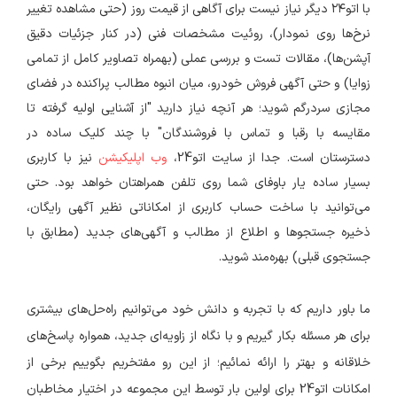
با اتو۲۴ دیگر نیاز نیست برای آگاهی از قیمت روز (حتی مشاهده تغییر
نرخ‌ها روی نمودار)، روئیت مشخصات فنی (در کنار جزئیات دقیق
آپشن‌ها)، مقالات تست و بررسی عملی (بهمراه تصاویر کامل از تمامی
زوایا) و حتی آگهی فروش خودرو، میان انبوه مطالب پراکنده در فضای
مجازی سردرگم شوید؛ هر آنچه نیاز دارید "از آشنایی اولیه گرفته تا
مقایسه با رقبا ‌و تماس با فروشندگان" با چند کلیک ساده در
دسترستان است. جدا از سایت اتو24،
وب اپلیکیشن
نیز با کاربری
بسیار ساده یار باوفای شما روی تلفن همراهتان خواهد بود. حتی
می‌توانید با ساخت حساب کاربری از امکاناتی نظیر آگهی رایگان،
ذخیره جستجوها و اطلاع از مطالب و آگهی‌های جدید (مطابق با
جستجوی قبلی) بهره‌مند شوید.
ما باور داریم که با تجربه و دانش خود می‌توانیم راه‌حل‌های بیشتری
برای هر مسئله بکار گیریم و با نگاه از زاویه‌ای جدید، همواره پاسخ‌های
خلاقانه و بهتر را ارائه نمائیم؛ از این رو مفتخریم بگوییم برخی از
امکانات اتو24 برای اولین بار توسط این مجموعه در اختیار مخاطبان