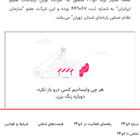
ضمناً امتیاز برند اتو24 متعلق به "شرکت نوین ارتباطات عظیم
ایرانیان" به شماره ثبت 449087 بوده و این شرکت عضو "سازمان
نظام صنفی رایانه‌ای استان تهران" می‌باشد.
درباره اتو24
راهنمای فعالیت در اتو24
فرصت‌های شغلی
شرایط و قوانین
تماس با اتو24