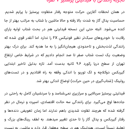
تجربه رانندگی با فیدلیتی پرستیژ 7 نفره
در همان لحظات آغازین حرکت متوجه رفتار متفاوت پرستیژ با پرایم شدیم.
حساسیت پدال گاز به شدت بالا رفته و حالا ماشین با شتاب به مراتب بهتر از جا
کنده می‌شود. البته حتی این نسخه فیدلیتی هم در بحث شتاب اولیه یارای
رقابت با خودروهای سبک‌تر نظیر فونیکس
FX
را ندارد اما آنقدر قوی شده که
رانندگی لذت‌بخش و تاحدودی هیجان‌انگیز را به ما هدیه ‌کند. برای درک بهتر
وضعیت یک تست شتاب صفر تا صد انجام دادیم که در شرایط خاص ارتفاع
تهران از سطح دریا رکورد 9.6 ثانیه بدست آمد. تازه بدلیل تاخیر ابتدایی
گیربکس دوکلاچه و لگ توربو با اندکی وقفه به راه افتادیم و در تست‌های
رولینگ (شتاب‌گیری در حین حرکت) اوضاع اندکی بهتر شد.
فیدلیتی پرستیژ سربالایی و سرازیری نمی‌شناسد و با سرنشینان کامل به راحتی در
جاده‌ها اوج می‌گیرد. برای رانندگی سه حالت اقتصادی، اسپرت و نرمال در نظر
گرفته شده که هرچند تفاوت شدیدی باهم ندارند اما زمان تعویض دنده‌ها و
رفتار گیربکس و پدال گاز را تا حدی تغییر میدهند. به لطف رینگ‌های بزرگ و
تعلیق نسبتاً اسپرت، هندلینگ هم در سطح معقول قرار دارد و ماشین به نسبت