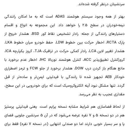
سرنشینان درنظر گرفته شده‌اند.
بهتر از همه وجود سیستم هوشمند
ADAS
است که به ما امکان رانندگی
نیمه‌خودران در سطح 2.5 را خواهد داد. این مجموعه به انواع و اقسام
دستیارهای رانندگی از جمله: رادار تشخیص نقاط کور
BSD
، هشدار خروج از
پارک
RCTA
، اخطار حرکت بین خطوط
LDW
، حفظ خودرو میان خطوط
LKA
،
هشدار تغییر لاین
LCA
، رادار کمکی حرکت در ترافیک
TJA
، کروز یکپارچه
ICA
،
کروزکنترل تطبیق‌پذیر
ACC
، کنترل هوشمند نوربالا
IHC
، اخطار عدم برخورد با
مانع هنگام باز کردن درب
DOW
، هشدار برخورد از جلو
FCW
و ترمز اضطراری
خودکار
AEB
تجهیز شده تا رانندگی با فیدلیتی ایمن‌تر و ساده‌تر از قبل
گردد.
تنها مشکل نبود آینه الکتروکرومیک است که برای خودرویی در این سطح،
مقداری عجیب به نظر می‌‎رسد.
از لحاظ فضاسازی هم شرایط مشابه نسخه پرایم است. یعنی فیدلیتی پرستیژ
هم در دو نسخه 5 و 7 نفره عرضه می‌شود که در آن 5 سرنشین جلویی فضای
پا و سر بسیار خوبی دارند اما دو صندلی انتهایی (در نسخه 7 نفره) فقط برای