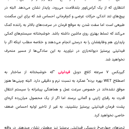
انتظاری که از یک کراس‌اوور بلندقامت می‌رود، پایدار نشان می‌دهد. البته در
پیچ‌های تند اندکی حرکات عرضی و کم‌فرمانی احساس شد که برای این سگمنت
طبیعی است اما سفت شدن به موقع فرمان در سرعت‌های بالاتر به راننده کمک
می‌کند که تسلط بهتری روی ماشین داشته باشد.
خوشبختانه سیستم‌های کمکی
پایداری هم وظایفشان را به درستی انجام می‌دهند و خلاصه مطلب اینکه اگر با
فیدلیتی پرستیژ دیوانه‌بازی در نیاورید به این سادگی‌ها از مسیر منحرف
نخواهید شد.
گیربکس 7 سرعته کلاچ دوبل
فیدلیتی
"که خوشبختانه از ساختار به
اصطلاح
WET
بهره برده" عمکرد به نسبت نرم و دقیقی دارد. البته چینی‌ها هنوز
موفق نشده‌اند در خصوص سرعت عمل و هماهنگی پیشرانه با سیستم انتقال
قدرت به رقبای ژاپنی و آلمانی برسند اما اگر از یک محصول میان‌رده کره‌ای
پشت فرمان فیدلیتی پرستیژ بنشینید، به غیر از تاخیر اولیه احساس ضعف
خاصی نخواهید کرد.
ترمزهای چهارچرخ دیسکی فیدلیتی پرستیژ نیز مطمئن نشان میدهند. در واقع