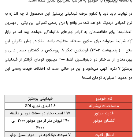
با نسخه پریمیوم) به خودرو به مراتب کامل‌تری تبدیل شده است.
در نهایت باید دید با تداوم عرضه فیدلیتی پرستیژ، این محصول تا چه اندازه به
نرخ کمپانی نزدیک خواهد شد؛ در واقع با نرخ رسمی کمپانی این یکی از بهترین
انتخاب‌ها برای علاقه‌مندان به کراس‌اوورهای خانوادگی خواهد بود اما در بازار
آزاد شرایط میتواند برای سلایق مختلف متفاوت باشد. مثلا در زمان نگارش این
متن (اردیبهشت 1403) فونیکس تیگو 8 پرومکس با گشتاور بسیار عالی و
بهره‌مندی از ساختار دو دیفرانسیل فقط 200 میلیون تومان گرانتر از فیدلیتی
پرستیژ 7 نفره آگهی می‌شود و این در حالی است که اختلاف قیمت رسمی این
دو حدود 1 میلیارد تومان است!
نام
خودرو
فیدلیتی پرستیژ
مشخصات پیشرانه
1.6 لیتری توربو
GDI
قدرت موتور
197 اسب بخار در 5500 دور بر دقیقه
گشتاور موتور
290 نیوتن‌متر از دور موتور 2000 الی
4000
انتقال قدرت
7 سرعته دوکلاچه تر – دیفرانسیل جلو