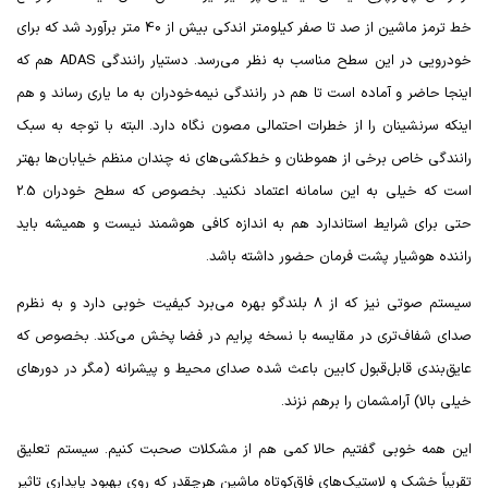
خط ترمز ماشین از صد تا صفر کیلومتر اندکی بیش از 40 متر برآورد شد که برای
خودرویی در این سطح مناسب به نظر می‌رسد. دستیار رانندگی
ADAS
هم که
اینجا حاضر و آماده است تا هم در رانندگی نیمه‌خودران به ما یاری رساند و هم
اینکه سرنشینان را از خطرات احتمالی مصون نگاه دارد. البته با توجه به سبک
رانندگی خاص برخی از هموطنان و خط‌کشی‌های نه چندان منظم خیابان‌ها بهتر
است که خیلی به این سامانه اعتماد نکنید. بخصوص که سطح خودران 2.5
حتی برای شرایط استاندارد هم به اندازه کافی هوشمند نیست و همیشه باید
راننده هوشیار پشت فرمان حضور داشته باشد.
سیستم صوتی نیز که از 8 بلندگو بهره می‌برد کیفیت خوبی دارد و به نظرم
صدای شفاف‌تری در مقایسه با نسخه پرایم در فضا پخش می‌کند. بخصوص که
عایق‌بندی قابل‌قبول کابین باعث شده صدای محیط و پیشرانه (مگر در دورهای
خیلی بالا) آرامشمان را برهم نزند.
این همه خوبی گفتیم حالا کمی هم از مشکلات صحبت کنیم. سیستم تعلیق
تقریباً خشک و لاستیک‌های فاق‌کوتاه ماشین هرچقدر که روی بهبود پایداری تاثیر