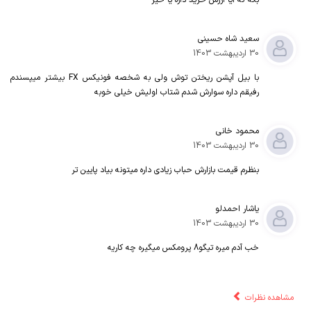
بگه که آیا ارزش خرید داره یا خیر
سعید شاه حسینی
30 اردیبهشت 1403
با بیل آپشن ریختن توش ولی به شخصه فونیکس FX بیشتر میپسندم
رفیقم داره سوارش شدم شتاب اولیش خیلی خوبه
محمود خانی
30 اردیبهشت 1403
بنظرم قیمت بازارش حباب زیادی داره میتونه بیاد پایین تر
یاشار احمدلو
30 اردیبهشت 1403
خب آدم میره تیگو8 پرومکس میگیره چه کاریه
مشاهده نظرات