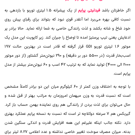
اگر خاطرتان باشد
فیدلیتی پرایم
از یک پیشرانه 1.5 لیتری توربو با بازدهی به
نسبت کافی بهره می‌برد اما آنقدر قوی نبود که بتواند برای رقبای پیش روی
خود شاخ و شانه بکشد و لذت رانندگی خاصی به شما ارائه نماید. حالا برادر پر
ادعایش یعنی تیپ پرستیژ امده تا اوضاع را جبران کند. زیر کاپویت این مدل یک
موتور 1.6 لیتری توربو
GDI
قرار گرفته که قادر است در بهترین حالت 197
اسب‌بخار قدرت (در 5500 دور بر دقیقه) و 290 نیوتن‌متر گشتاور (از دور موتور
2000 الی 4000) تولید نماید که به ترتیب 42 اسب و 60 نیوتن‌متر بیشتر از مدل
پرایم است.
با توجه به اختلاف وزن کمتر از 60 کیلوگرم میان این دو برادر کاملاً مشخص
است که نسبت قدرت به وزن میهمان امروزمان به مراتب بهتر از قبل شده و
حال می‌توان برای لذت بردن از رانندگی هم روی نماینده بهمن حساب باز کرد.
گیربکس هم 7 سرعته دوکلاچه تر است که نسبت به نسخه پرایم عملکرد بهتری
دارد. نکته جالب اینکه علیرغم این همه افزایش قدرت و اندکی سنگین شدن
بدنه، میزان مصرف سوخت تغییر خاصی نداشته و عدد اعلامی 8.27 لیتر برای