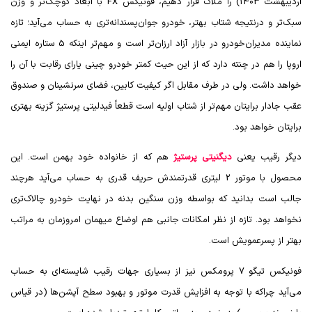
اردیبهشت 1403) را ملاک قرار دهیم، فونیکس
FX
با ابعاد کوچک‌تر و وزن
سبک‌تر و درنتیجه شتاب بهتر، خودرو جوان‌پسندانه‌تری به حساب می‌آید؛ تازه
نماینده مدیران‌خودرو در بازار آزاد ارزان‌تر است و مهم‌تر اینکه 5 ستاره ایمنی
اروپا را هم در چنته دارد که از این حیث کمتر خودرو چینی یارای رقابت با آن را
خواهد داشت. ولی در طرف مقابل اگر کیفیت کابین، فضای سرنشینان و صندوق
عقب جادار برایتان مهم‌تر از شتاب اولیه است قطعاً فیدلیتی پرستیژ گزینه بهتری
برایتان خواهد بود.
دیگر رقیب یعنی
دیگنیتی پرستیژ
هم که از خانواده خود بهمن است. این
محصول با موتور 2 لیتری قدرتمندش حریف قدری به حساب می‌آید هرچند
جالب است بدانید که بواسطه وزن سنگین بدنه در نهایت خودرو چالاک‌تری
نخواهد بود. تازه از نظر امکانات جانبی هم اوضاع میهمان امروزمان به مراتب
بهتر از پسرعمویش است.
فونیکس تیگو 7 پرومکس نیز از بسیاری جهات رقیب شایسته‌ای به حساب
می‌آید چراکه با توجه به افزایش قدرت موتور و بهبود سطح آپشن‌ها (در قیاس