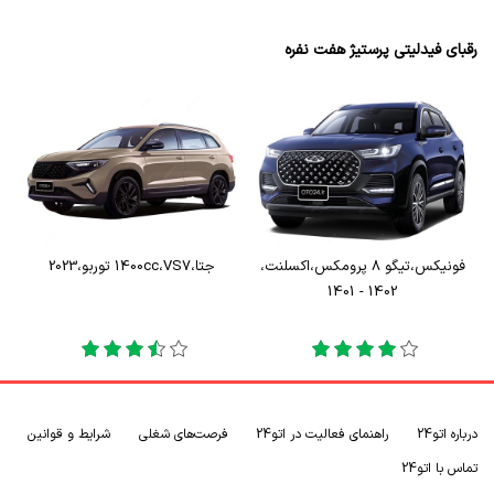
رقبای فیدلیتی پرستیژ هفت نفره
فونیکس
،
تیگو 8 پرومکس
،
اکسلنت
،
جتا
،
VS7
،
1400cc توربو
،
2023
1402 - 1401
درباره اتو24
راهنمای فعالیت در اتو24
فرصت‌های شغلی
شرایط و قوانین
تماس با اتو24