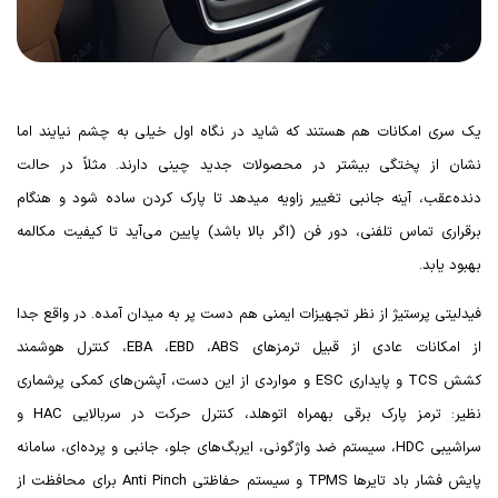
یک سری امکانات هم هستند که شاید در نگاه اول خیلی به چشم نیایند اما
نشان از پختگی بیشتر در محصولات جدید چینی دارند. مثلاً در حالت
دنده‌عقب، آینه‌ جانبی تغییر زاویه میدهد تا پارک کردن ساده شود و هنگام
برقراری تماس تلفنی، دور فن (اگر بالا باشد) پایین می‌آید تا کیفیت مکالمه
بهبود یابد.
فیدلیتی پرستیژ از نظر تجهیزات ایمنی هم دست پر به میدان آمده. در واقع جدا
از امکانات عادی از قبیل ترمزهای
ABS
،
EBD
،
EBA
، کنترل هوشمند
کشش
TCS
و پایداری
ESC
و مواردی از این دست، آپشن‌های کمکی پرشماری
نظیر: ترمز پارک برقی بهمراه اتوهلد، کنترل حرکت در سربالایی
HAC
و
سراشیبی
HDC
، سیستم ضد واژگونی، ایربگ‌های جلو، جانبی و پرده‌ای، سامانه
پایش فشار باد تایرها
TPMS
و سیستم حفاظتی
Anti Pinch
برای محافظت از