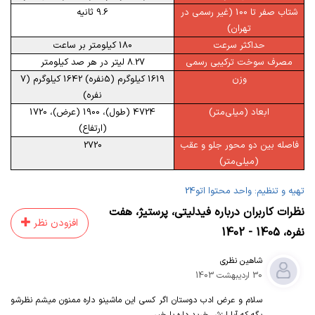
شتاب صفر تا 100 (غیر رسمی در
9.6 ثانیه
تهران)
حداکثر سرعت
180 کیلومتر بر ساعت
مصرف سوخت ترکیبی رسمی
8.27 لیتر در هر صد کیلومتر
وزن
1619 کیلوگرم (5نفره) 1642 کیلوگرم (7
نفره)
ابعاد (میلی‌متر)
4724 (طول)، 1900 (عرض)، 1720
(ارتفاع)
فاصله بین دو محور جلو و عقب
2720
(میلی‌متر)
تهیه و تنظیم: واحد محتوا اتو24
نظرات کاربران درباره
فیدلیتی
،
پرستیژ
،
هفت
افزودن نظر
نفره
،
1405 - 1402
شاهین نظری
30 اردیبهشت 1403
سلام و عرض ادب دوستان اگر کسی این ماشینو داره ممنون میشم نظرشو