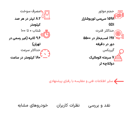
حجم موتور
مصرف سوخت
1598 سی‌سی توربوشارژر
8.2 لیتر در هر صد
GDI
کیلومتر
حداکثر قدرت
شتاب 0 تا 100
197 اسب‌بخار در 5500
9.6 ثانیه (غیر رسمی در
دور در دقیقه
تهران)
گیربکس
حداکثر سرعت
7 سرعته اتوماتیک
180 کیلومتر در ساعت
دوکلاچه تر
سایر اطلاعات فنی و مقایسه با رقبای پیشنهادی
نقد و بررسی
نظرات کاربران
خودروهای مشابه