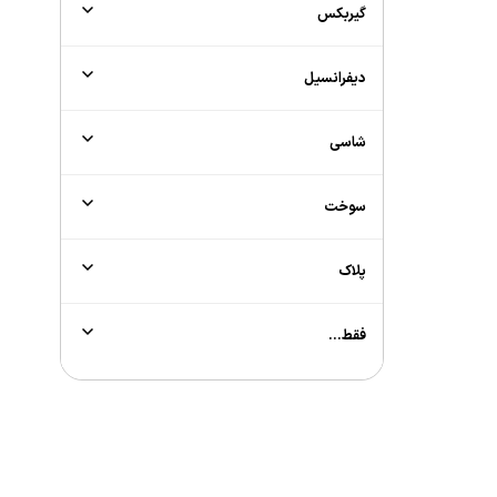
گیربکس
دیفرانسیل
شاسی
سوخت
پلاک
فقط...