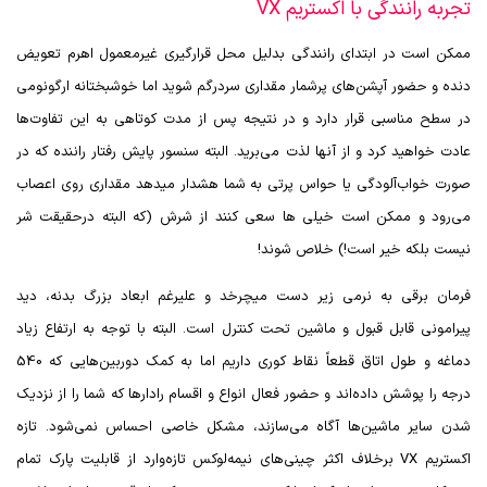
تجربه رانندگی با اکستریم VX
ممکن است در ابتدای رانندگی بدلیل محل قرارگیری غیرمعمول اهرم تعویض
دنده و حضور آپشن‌های پرشمار مقداری سردرگم شوید اما خوشبختانه ارگونومی
در سطح مناسبی قرار دارد و در نتیجه پس از مدت کوتاهی به این تفاوت‌ها
عادت خواهید کرد و از آنها لذت می‌برید. البته سنسور پایش رفتار راننده که در
صورت خواب‌آلودگی یا حواس پرتی به شما هشدار میدهد مقداری روی اعصاب
می‌رود و ممکن است خیلی ها سعی کنند از شرش (که البته درحقیقت شر
نیست بلکه خیر است!) خلاص شوند!
فرمان برقی به نرمی زیر دست میچرخد و علیرغم ابعاد بزرگ بدنه، دید
پیرامونی قابل قبول و ماشین تحت کنترل است. البته با توجه به ارتفاع زیاد
دماغه و طول اتاق قطعاً نقاط کوری داریم اما به کمک دوربین‌هایی که 540
درجه را پوشش داده‌اند و حضور فعال انواع و اقسام رادارها که شما را از نزدیک
شدن سایر ماشین‌ها آگاه می‌سازند، مشکل خاصی احساس نمی‌شود. تازه
اکستریم
VX
برخلاف اکثر چینی‌های نیمه‌لوکس تازه‌وارد از قابلیت پارک تمام