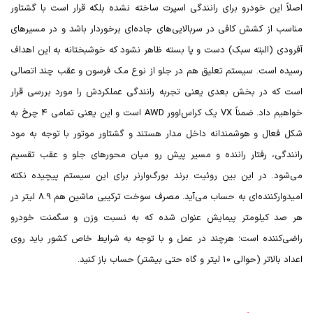
اصلاً این خودرو برای رانندگی اسپرت ساخته نشده بلکه قرار است با گشتاور
مناسب از کشش کافی در سربالایی‌های جاده‌ای برخوردار باشد و در مسیرهای
آفرودی (البته سبک) دست و پا بسته ظاهر نشود که خوشبختانه به این اهداف
رسیده است. سیستم تعلیق هم در جلو از نوع مک فرسون و عقب چند اتصالی
است که در بخش بعدی یعنی تجربه رانندگی عملکردش را مورد بررسی قرار
خواهیم داد. ضمناً
VX
یک کراس‌اوور
AWD
است و این یعنی تمامی 4 چرخ به
شکل فعال و هوشمندانه داخل مدار هستند و گشتاور موتور با توجه به مود
رانندگی، رفتار راننده و مسیر پیش رو میان محورهای جلو و عقب تقسیم
می‌شود. در این بین روئیت برند بورگ‌وارنر برای این سیستم پیچیده نکته
امیدوارکننده‌ای به حساب می‌آید. مصرف سوخت ترکیبی ماشین هم 8.9 لیتر در
هر صد کیلومتر پیمایش عنوان شده که به نسبت وزن و سگمنت خودرو
راضی‌کننده است؛ هرچند در عمل و با توجه به شرایط خاص کشور باید روی
اعداد بالاتر (حوالی 10 لیتر و گاه حتی بیشتر) حساب باز کنید.