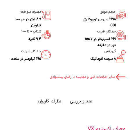
حجم موتور
مصرف سوخت
1998 سی‌سی توربوشارژر
8.9 لیتر در هر صد
GDI
کیلومتر
حداکثر قدرت
شتاب 0 تا 100
261 اسب‌بخار در 5500
9.4 ثانیه
دور در دقیقه
گیربکس
حداکثر سرعت
8 سرعته اتوماتیک
195 کیلومتر در ساعت
سایر اطلاعات فنی و مقایسه با رقبای پیشنهادی
نقد و بررسی
نظرات کاربران
معرفی اکستریم VX