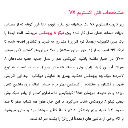
مشخصات فنی اکستریم VX
زیر کاپوت اکستریم
VX
یک پیشرانه دو لیتری توربو
GDI
قرار گرفته که از بسیاری
جهات مشابه همان مدل کار شده روی
تیگو 8 پرومکس
می‌باشد. البته اینجا با
یک سری تغییرات (عمدتاً نرم افزاری) مقداری به قدرت و گشتاور اضافه شده تا
اینک 261 اسب بخار (در دور موتور 5500) و 400 نیوتن‌متر گشتاور (دور موتور
2000) در اختیار داشته باشیم. گیربکس هم از نسل جدید جعبه دنده‌های 8
سرعته آیسین (برند ژاپنی ولی ساخته شده در چین) است که نسبت به نوع
7سرعته دوکلاچه پرومکس عمکلرد بهتری به نمایش می‎گذارد. البته این افزایش
قدرت و گشتاور و استفاده از گیربکس بهتر برای جبران اضافه وزن ماشین کافی
نبوده و در نتیجه میهمان 1985 کیلوگرمی ما مقداری کندتر از برادر سبک‌ترش
یعنی تیگو 8 پرومکس شتاب می‌گیرد. با این حال هنوز هم شتاب صفر تا صد
حدود 9.4 ثانیه برای رانندگی عادی کاملاً کافی خواهد بود و حتی می‌شود
با
VX
برخی از ماشین‌های (عمدتاً ارزان‌تر) را پشت سر گذاشت.