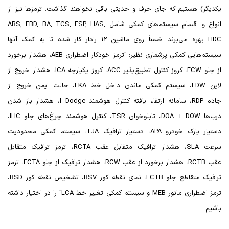
یکدیگر) هستیم که جای حرف و حدیثی باقی نخواهند گذاشت. ترمزها نیز از
انواع و اقسام سیستم‌های کمکی شامل
ABS, EBD, BA, TCS, ESP, HAS,
HDC
بهره می‌برند. ضمناً روی ماشین 12 رادار کار شده تا به کمک آنها
سیستم‌هایی کمکی پرشماری نظیر: "ترمز خودکار اضطراری
AEB
، هشدار برخورد
از جلو
FCW
، کروز کنترل تطبیق‌پذیر
ACC
، کروز یکپارچه
ICA
، هشدار خروج از
لاین
LDW
، سیستم کمکی ماندن داخل خط
LKA
، حالت ایمن خروج از
جاده
RDP
، سامانه ارتقاء یافته کنترل هوشمند
I Dodge
، هشدار باز شدن
درب‌ها
DOA + DOW
، تابلوخوان
TSR
، کنترل هوشمند چراغ‌های جلو
IHC
،
دستیار پارک خودرو
APA
، دستیار ترافیک
TJA
، سیستم کمکی محدودیت
سرعت
SLA
، هشدار ترافیک متقابل عقب
RCTA
، ترمز ترافیک متقابل
عقب
RCTB
، هشدار برخورد از عقب
RCW
، هشدار ترافیک از جلو
FCTA
، ترمز
ترافیک متقاطع جلو
FCTB
، نمای نقطه کور
BSV
، تشخیص نقطه کور
BSD
،
ترمز اضطراری مانور
MEB
و سیستم کمکی تغییر خط
LCA
" را در اختیار داشته
باشیم.