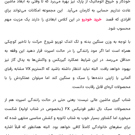
خودکار و خروج اتوماتیک از پارک نیز بهره می‌برد که تا وقتی به ابعاد ماشین
عادت نداریم حسابی به کارمان می‌آید. این مجموعه امکانات می‌تواند برای
افرادی که قصد
خرید خودرو
در این کلاس ابعادی را دارند یک مزیت مهم
محسوب شود.
با توجه به وزن سنگین بدنه و لگ اندک توربو شروع حرکت با تاخیر کوچکی
همراه است اما اگر مود رانندگی را در حالت اسپرت قرار دهید این وقفه به
حداقل می‌رسد. در این شرایط عمکلرد گیربکس و واکنش‌ها به پدال گاز نیز
بهبود خواهد یافت. البته نباید انتظار داشته باشید که اکستریم
VX
مشابه رقبای
آلمانی یا ژاپنی دنده‌ها را سبک و سنگین کند اما میتوان عملکردش را با
محصولات کره‌ای قابل رقابت دانست.
شتاب گیری ماشین عالی نیست؛ یعنی حتی در حالت رانندگی اسپرت هم از
محصولات سبک بال نظیر فونیکس
FX
(بخصوص در شتاب اولیه) شکست
میخورد اما گشتاور بسیار خوب به شتاب ثانویه و کشش مناسبی منتهی شده که
برای سفرهای خانوادگی کاملاً کافی خواهد بود. البته همانطور که قبلاً اشاره