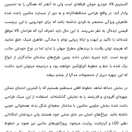
اکستریم
VX
خودرو خوش قیافه‌ای است ولی نه آنقدر که همگان را به تحسین
وادار کند؛ در واقع طراحی محافظه‌کارانه و به دور از جسارت ماشین باعث شده
ظاهرش ویژگی منحصر به فردی نداشته باشد که برای خودرویی با این برچسب
قیمتی ایده‌آل به نظر نمی‌رسد. با این حال باید اعتراف کرد که طراحان
VX
موفق
شده‌اند با تاکید بر ابهت و ارائه زیبایی توام با سادگی، ظاهری شیک خلق نمایند
که هرچند توان رقابت با برندهای مطرح جهان را ندارد اما در نوع خودش جالب
توجه است. تازه تجربه نشان داده چنین طرح‌های ساده‌ای ماندگارتر از انواع
بزک شده با خط و خطوط اغراق‌آمیز خواهند بود و درنتیجه میتوان امید داشت
که این چهره دیرتر از محصولات مدگرا از چشم بیفتد.
در بخش دماغه شاهد خطوط افقی مستقیم هستیم که با کمترین انحنای ممکن
چهره‌ای آفرودی و قدرتمند را به نمایش گذاشته‌اند. استفاده از این سبک طراحی
باعث شده بخش جلویی ماشین با ساختار جعبه‌ای شکل بدنه همخوانی خوبی
داشته باشد. چراغ‌های اصلی سر جای سنتی خود هستند ولی درونشان امکاناتی
نظیر
LED
و کرنرلایت روئیت میشود. پروژکتورهای جانبی نیز عمود بر خطوط