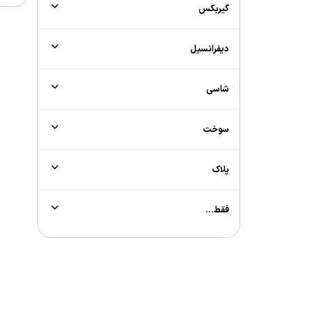
گیربکس
دیفرانسیل
شاسی
سوخت
پلاک
فقط...