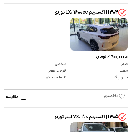
1404 | اکستریم LX، 1600cc توربو
6,900,000,000 تومان
صفر
شخصی
سفید
قم-ولی عصر
بدون رنگ
3 ساعت پیش
علاقمندی
مقایسه
1405 | اکستریم VX، 2.0 لیتر توربو