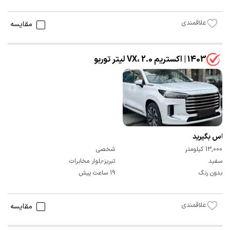
علاقمندی
مقایسه
1403 | اکستریم VX، 2.0 لیتر توربو
تماس بگیرید
13,000 کیلومتر
شخصی
سفید
تبریز-بلوار مخابرات
بدون رنگ
19 ساعت پیش
علاقمندی
مقایسه