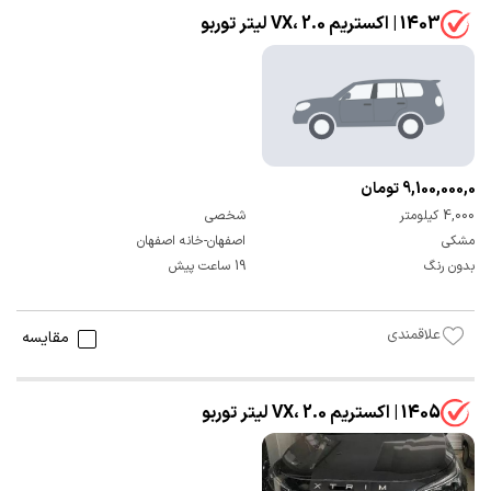
1403 | اکستریم VX، 2.0 لیتر توربو
9,100,000,000 تومان
4,000 کیلومتر
شخصی
مشکی
اصفهان-خانه اصفهان
بدون رنگ
19 ساعت پیش
علاقمندی
مقایسه
1405 | اکستریم VX، 2.0 لیتر توربو