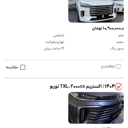
10,900,000,000 تومان
صفر
شخصی
سفید
تهران-زعفرانیه
بدون رنگ
16 ساعت پیش
علاقمندی
مقایسه
1404 | اکستریم TXL، 2000cc توربو