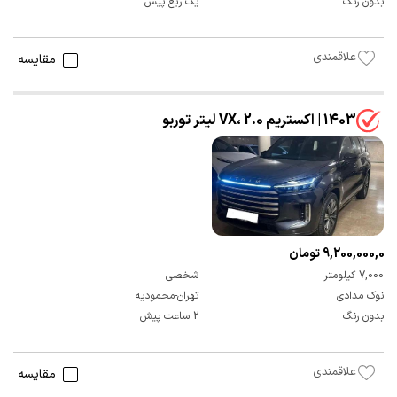
بدون رنگ
یک ربع پیش
علاقمندی
مقایسه
1403 | اکستریم VX، 2.0 لیتر توربو
9,200,000,000 تومان
7,000 کیلومتر
شخصی
نوک مدادی
تهران-محمودیه
بدون رنگ
2 ساعت پیش
علاقمندی
مقایسه