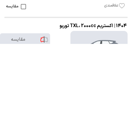
علاقمندی
مقایسه
1404 | اکستریم TXL، 2000cc توربو
مقایسه
0
/2
7,700,000,000 تومان
7,000 کیلومتر
شخصی
سفید
تهران-پونک
بدون رنگ
20 ساعت پیش
علاقمندی
مقایسه