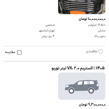
10,000,000,000 تومان
16,500 کیلومتر
شخصی
مشکی
تهران-کیانشهر
بدون رنگ
4 روز پیش
علاقمندی
مقایسه
1405 | اکستریم VX، 2.0 لیتر توربو
9,300,000,000 تومان