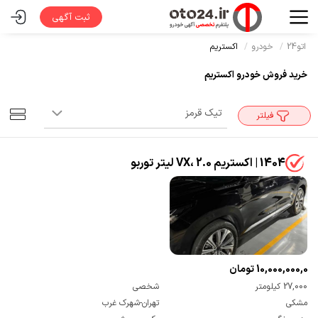
ثبت آگهی
اتو24
خودرو
اکستریم
خرید فروش خودرو اکستریم
فیلتر
1404 | اکستریم VX، 2.0 لیتر توربو
10,000,000,000 تومان
27,000 کیلومتر
شخصی
مشکی
تهران-شهرک غرب