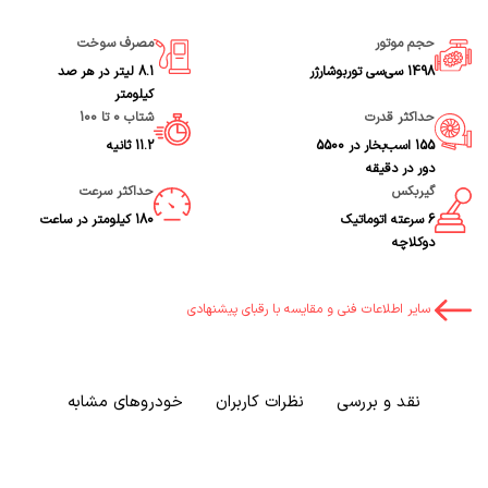
حجم موتور
مصرف سوخت
1498 سی‌سی توربوشارژر
8.1 لیتر در هر صد
کیلومتر
حداکثر قدرت
شتاب 0 تا 100
155 اسب‌بخار در 5500
11.2 ثانیه
دور در دقیقه
گیربکس
حداکثر سرعت
6 سرعته اتوماتیک
180 کیلومتر در ساعت
دوکلاچه
سایر اطلاعات فنی و مقایسه با رقبای پیشنهادی
نقد و بررسی
نظرات کاربران
خودروهای مشابه