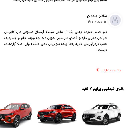
سلام بین اینو دیگنیتی موندم کدومشو بخرم راهنمایی کنید بی زحمت
سامان علمداری
10 خرداد 1402
تازه صفر خریدم یعنی یک 3 ماهی میشه آپشنای متنوعی داره کابینش
طراحی مدرنی داره و فضای سرنشین خوبی داره چه ردیف جلو و چه ردیف
عقب ترمزگیریش خوبه بعد اینکه سواریش کمی خشکه ولی اصلا آزاردهنده
نیست
مشاهده نظرات
رقبای فیدلیتی پرایم 7 نفره