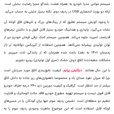
سیستم مولتی مدیا خودرو به همراه هشت بلندگو مجزا رضایت بخش است.
ارائه دو پورت انحصاری
USB
در ردیف دوم، نکته بسیار مثبتی به حساب می‌آید.
با وجود کوبش سیستم تعلیق که از رینگ‌های بزرگ و تایرهای فاق کوتاه آن
نشات می‌گیرد، پایداری و هندلینگ خودرو بسیار قابل قبول و با داشتن ترمز‌های
قدرتمند، اسپرت جلوه می‌کند. همچنین سیستم کمک برقی فرمان خودرو نیز از
توان تولیدی پیشرانه نمی‌کاهد. همچنین استفاده از گیربکس دوکلاچه تر (از
زمستان 1401 به بعد) باعث شده همزمان که از رانندگی لذت میبریم، با
مشکلات جعبه‌دنده کلاچ دوبل خشک (سری اول تولیدی) روبرو نشویم.
با این حال همانند
دیگنیتی پرایم
، کیفیت عایق‌بندی اتاق مورد سرزنش است
چرا که میزان نفوذ صدای باد و مخصوصا ناهمواری‌های ریز جاده به داخل اتاق
بیشتر از حد انتظار است. گرافیک و کیفیت دوربین دید 360 درجه اطراف خودرو
قابل قبول نیست و سیستم تهویه مطبوع خودرو فاقد حالت اتوماتیک و قابلیت
تنظیم دو منطقه‌ای است. نشیمن ردیف سوم تنها برای کودکان یا در مسیرهای
کوتاه قابل استفاده است که این موضوع ماهیت وجودی ردیف سوم را به