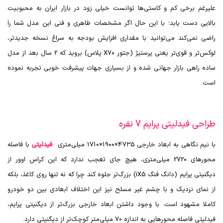
علیرغم برخی کم و کاستی‌ها توانست خیلی زود در بازار ایران به محبوبیت
بالایی دست یابد؛ با این حال اگر مشخصات ظاهری و فنی این مدل شما را
راضی نمی‌کند می‌توانید با مقداری افزایش بودجه به سراغ نسخه جدیدتر،
لوکس‌تر و قوی‌تر یعنی پرستیژ (جتور
X70
پلاس) بروید که 2 سال بعد از مدل
ساده راهی بازار جهانی شده و از بسیاری جهات پیشرفت خوبی تجربه نموده
است.
طراحی فیدلیتی پرایم 7 نفره
با نیم نگاهی به ابعاد خارجی 4735×1900×1710 میلی‌متری
فیدلیتی
با فاصله
محورهای 2720 میلی‌متری، هیچ جای تعجب ندارد که این کراس اوور از
دیگنیتی پرایم (دانگ فنگ
iX5
) بزرگ‌تر جلوه کند چرا که نه تنها روی کاغذ، بلکه
از نمای نزدیک و با چشم غیر مسلح نیز این اختلاف ابعادی بین دو خودرو
کاملا مشهود است
.
با وجود داشتن ابعاد خارجی بزرگ‌تر از دیگنیتی پرایم،
فیدلیتی فاصله محورهایی به اندازه 70 میلی‌متر کوچک‌تر از دیگنیتی دارد.