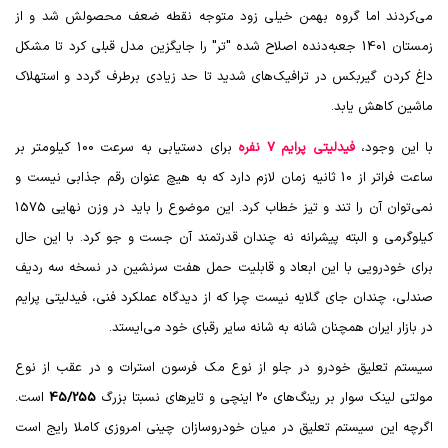
می‌کردند اما گروه بهمن خیلی زود متوجه نقطه ضعف محصولش شد و از
زمستان 1401 جعبه‌دنده اصلاح شده "تر" را جایگزین مدل قبلی کرد تا مشکل
داغ کردن گیربکس در ترافیک‌های شدید تا حد زیادی برطرف گردد و استهلاک
ماشین کاهش یابد.
با این وجود،
فیدلیتی پرایم 7 نفره
برای دستیابی به سرعت 100 کیلومتر بر
ساعت فراتر از 10 ثانیه زمان لازم دارد که به هیچ عنوان رقم جذابی نیست و
نمی‌توان آن را تند و تیز خطاب کرد. این موضوع را باید در وزن نهایی 1575
کیلوگرمی و البته پیشرانه نه چندان قدرتمند آن جست و جو کرد. با این حال
برای خودرویی با این ابعاد و قابلیت حمل هفت سرنشین در نسخه سه ردیف
صندلی، چندان جای گلایه نیست چرا که از دیدگاه عملکرد فنی، فیدلیتی پرایم
در بازار ایران همچنان شانه به شانه سایر رقبای خود می‌ایستد.
سیستم تعلیق خودرو در جلو از نوع مک فرسون استرات و در عقب از نوع
مولتی لینک سوار بر رینگ‌های 20 اینچی و تایرهای نسبتا بزرگ
45/255
است.
اگرچه این سیستم تعلیق در میان خودروسازان چینی امروزی کاملا رایج است