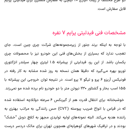
دو طرح مختلف از رینگ آلیاژی 20 اینچی به سفارش مشتری برای فیدلیتی پرایم
قابل سفارش است.
مشخصات فنی فیدلیتی پرایم 7 نفره
با توجه به اینکه برند جتور از زیرمجموعه‌های شرکت چری چین است، جای
تعجب ندارد که بسیاری از بخش‌های فنی این خودرو نیز با محصولات چری
یکسان باشد. از این رو، فیدلیتی از پیشرانه 1.5 لیتری چهار سیلندر انژکتوری
توربو بهره می‌گیرد که دقیقا همان نسخه به روز شده مشابه به کار رفته در
فونیکس آریزو 6 پرو و تیگو 7 پرو است. در نتیجه توان خروجی این پیشرانه با
155 اسب بخار و گشتاور 230 نیوتن متر با دو خودرو نام برده شده مو نمی‌زند.
خوشبختانه برای انتقال قدرت هم از گیربکس 6 سرعته دوکلاچه استفاده شده
که در قیاس با انواع ضریب پیوسته (
CVT
) حس رانندگی به مراتب بهتری به
راننده هدیه می‌کند. البته نمونه‌های اولیه تولیدی مجهز به کلاچ دوبل "خشک"
بودند و در ترافیک شهرهای کوهپایه‌ای همچون تهران برای مالک دردسر درست