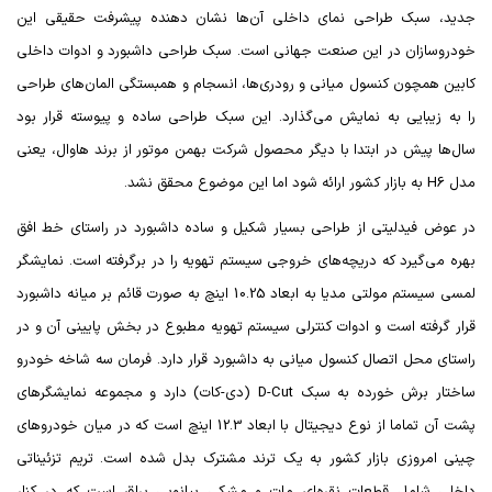
جدید، سبک طراحی نمای داخلی آن‌ها نشان دهنده پیشرفت حقیقی این
خودروسازان در این صنعت جهانی است. سبک طراحی داشبورد و ادوات داخلی
کابین همچون کنسول میانی و رودری‌ها، انسجام و همبستگی المان‌های طراحی
را به زیبایی به نمایش می‌گذارد. این سبک طراحی ساده و پیوسته قرار بود
سال‌ها پیش در ابتدا با دیگر محصول شرکت بهمن موتور از برند هاوال، یعنی
مدل
H6
به بازار کشور ارائه شود اما این موضوع محقق نشد.
در عوض فیدلیتی از طراحی بسیار شکیل و ساده داشبورد در راستای خط افق
بهره می‌گیرد که دریچه‌های خروجی سیستم تهویه را در برگرفته است. نمایشگر
لمسی سیستم مولتی مدیا به ابعاد 10.25 اینچ به صورت قائم بر میانه داشبورد
قرار گرفته است و ادوات کنترلی سیستم تهویه مطبوع در بخش پایینی آن و در
راستای محل اتصال کنسول میانی به داشبورد قرار دارد. فرمان سه شاخه خودرو
ساختار برش خورده به سبک
D-Cut
(دی-کات) دارد و مجموعه نمایشگر‌های
پشت آن تماما از نوع دیجیتال با ابعاد 12.3 اینچ است که در میان خودروهای
چینی امروزی بازار کشور به یک ترند مشترک بدل شده است.
تریم تزئیناتی
داخلی شامل قطعات نقره‌ای مات و مشکی پیانویی براق است که در کنار