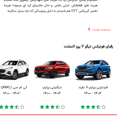
نمیدونم وقتی کارکردش بره بالا هزینه های نگهداریش چطوری بشه شنیدم
هزینه های قطعاتش خیلی بالاس و مثل ماشینای کره ای میمونه هزینه
تعمیر گیربکس CVT هم شنیدم به دلیل پیچیدگی که داره بسیار سنگینه
مشاهده نظرات
رقبای فونیکس تیگو 7 پرو اکسلنت
فیدلیتی
،
پرایم
،
7 نفره
،
دیگنیتی
،
پرایم
،
کی ام سی (KMC)
،
7
1402 - 1400
1404 - 1400
1404 - 1400