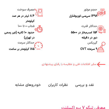
حجم موتور
مصرف سوخت
1498 سی‌سی توربوشارژر
8.4 لیتر در هر صد
کیلومتر
حداکثر قدرت
شتاب 0 تا 100
156 اسب‌بخار در 5500
حدود 10 ثانیه (غیر رسمی
دور در دقیقه
در تهران)
گیربکس
حداکثر سرعت
9 سرعته CVT
185 کیلومتر بر ساعت
سایر اطلاعات فنی و مقایسه با رقبای پیشنهادی
نقد و بررسی
نظرات کاربران
خودروهای مشابه
معرفی تیگو 7 پرو اکسلنت