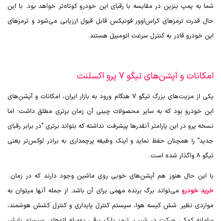
شما به پمپ بنزین در مقایسه با رقبای این خودرو کوتاه‌تر خواهد بود. با این
حال قدرت ترمزهای کراس‌اوور فونیکس قابل قبول ارزیابی می‌شود و ترمزهای
این خودرو قادر به کنترل سرعت اتومبیل هستند.
امکانات و آپشن‌های تیگو 7 پرو اکسلنت
یکی از مزیت‌های بزرگ تیگو 7 هنگام ورود به بازار ایران، امکانات و آپشن‌های
این خودرو بود که به سایر محصولات چینی آن زمان برتری مطلق داشت؛ اما
نسخه پرو در این پارامتر آنقدرها پیشرفت نداشته که بتواند برتری "در برابر رقبای
جدید" را همچنان حفظ نماید و اینک وظیفه پرچمداری به برادر لوکس‌تر یعنی
تیگو 8 واگذار شده است.
با این حال هنوز هم آپشن‌های خوبی روی ماشین وجود دارند که در زمان
خرید خودرو
می‌تواند برگ برنده مهمی برای آن باشد. از جمله آنها میتوان به
مواردی نظیر: شش کیسه هوا، سیستم کنترل پایداری و کنترل کشش هوشمند،
سامانه کمکی حرکت در شیب، ترمز پارک برقی بهمراه اتوهلد، سیستم پایش