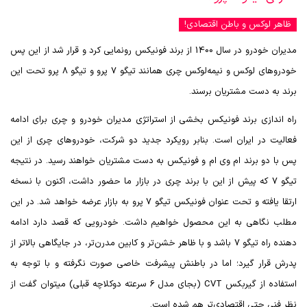
ظاهر لوکس و باطن اقتصادی!
مدیران خودرو در سال 1400 از برند فونیکس رونمایی کرد و قرار شد از این پس
خودروهای لوکس و نیمه‌لوکس چری همانند تیگو 7 پرو و تیگو 8 پرو تحت این
برند به دست مشتریان برسند.
راه اندازی برند فونیکس بخشی از استراتژی مدیران خودرو و چری برای ادامه
فعالیت در ایران است. بنابر رویکرد جدید دو شرکت، خودروهای چری از این
پس با دو برند ام وی ام و فونیکس به دست مشتریان خواهند رسید. در نتیجه
تیگو 7 که پیش از این با برند چری در بازار ما حضور داشت، اکنون با نسخه
ارتقا یافته و تحت عنوان فونیکس تیگو 7 پرو به بازار عرضه خواهد شد. در این
مطلب نگاهی به این محصول خواهیم داشت. خودرویی که قصد دارد ادامه
دهنده راه تیگو 7 باشد و با ظاهر خشن‌تر و کابین مدرن‌تر، در جایگاهی بالاتر از
پدرش قرار گیرد؛ اما در باطنش پیشرفت خاصی صورت نگرفته و با توجه به
استفاده از گیربکس
CVT
(بجای مدل 6 سرعته دوکلاچه قبلی) میتوان گفت از
نظر فنی حتی اقتصادی‌تر هم شده است.