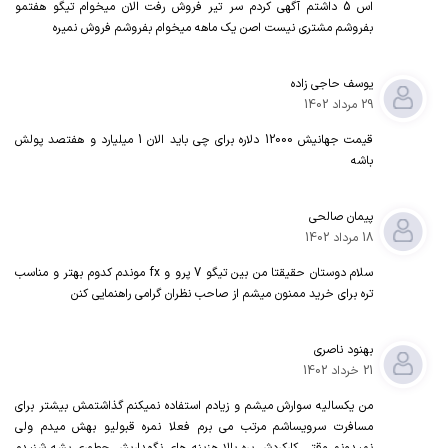
اس 5 داشتم آگهی کردم سر تیر فروش رفت الان میخوام تیگو هفتمو
بفروشم مشتری نیست اصن یک ماهه میخوام بفروشم فروش نمیره
یوسف حاجی زاده
29 مرداد 1402
قیمت جهانیش 12000 دلاره برای چی باید الان 1 میلیارد و هفتصد پولش
باشه
پیمان صالحی
18 مرداد 1402
سلام دوستان حقیقتا من بین تیگو 7 پرو و fx موندم کدوم بهتر و مناسب
تره برای خرید ممنون میشم از صاحب نظران گرامی راهنمایی کنن
بهنود ناصری
21 خرداد 1402
من یکسالیه سوارش میشم و زیادم استفاده نمیکنم گذاشتمش بیشتر برای
مسافرت سرویساشم مرتب می برم فعلا نمره قبولیو بهش میدم ولی