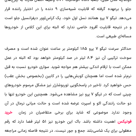
دوکلاچه مدل قبلی، جعبه دنده اتوماتیک
CVT
وظیفه انتقال قدرت به چرخ‌های
جلو را برعهده گرفته که قابلیت شبیه‌سازی 9 دنده را در اختیار راننده قرار
می‌دهد. تیگو 7 پرو همانند نسل اول خود، یک کراس‌اوور دیفرانسیل جلو است
و در نتیجه قابلیت آفرود خاصی ندارد که البته برای این کلاس از خودروها
مساله‌ای طبیعی است.
حداکثر سرعت تیگو 7 پرو 185 کیلومتر بر ساعت عنوان شده است و مصرف
سوخت ترکیبی آن نیز 8.4 لیتر در صد کیلومتر خواهد بود که البته در عمل
ممکن است با ارقام اندکی بیشتر هم مواجه شوید. سواری خودرو نسبت به قبل
نرم‌تر شده است اما همچنان کوبش‌هایی را در کابین (بخصوص بخش عقب)
حس خواهید کرد. تاخیر در پاسخگویی توربوشارژر نیز مشکل مرسوم خودروهای
چینی است که در تیگو 7 پرو نیز مشاهده می‌شود. همچنین این خودرو تنها با
دو حالت رانندگی اکو و اسپرت عرضه شده است و حالت میانی نرمال در آن
وجود ندارد. موضوعی که شاید برای برخی متقاضیان در زمان
خرید
فونیکس
اهمیت داشته باشد. باک این خودرو نیز 51 لیتر فضا دارد که رقم
معقولی برای یک شاسی‌بلند جمع و جور نیست، در نتیجه فاصله زمانی مراجعه