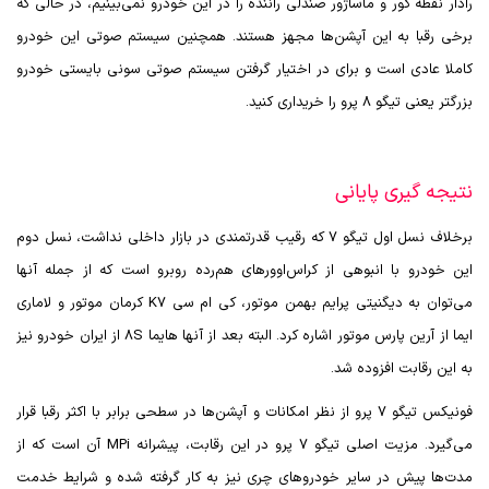
رادار نقطه کور و ماساژور صندلی راننده را در این خودرو نمی‌بینیم، در حالی که
برخی رقبا به این آپشن‌ها مجهز هستند. همچنین سیستم صوتی این خودرو
کاملا عادی است و برای در اختیار گرفتن سیستم صوتی سونی بایستی خودرو
بزرگتر یعنی تیگو 8 پرو را خریداری کنید.
نتیجه گیری پایانی
برخلاف نسل اول تیگو 7 که رقیب قدرتمندی در بازار داخلی نداشت، نسل دوم
این خودرو با انبوهی از کراس‌اوورهای هم‌رده روبرو است که از جمله آنها
می‌توان به دیگنیتی پرایم بهمن موتور، کی ام سی
K7
کرمان موتور و لاماری
ایما از آرین پارس موتور اشاره کرد. البته بعد از آنها هایما
8S
از ایران خودرو نیز
به این رقابت افزوده شد.
فونیکس تیگو 7 پرو از نظر امکانات و آپشن‌ها در سطحی برابر با اکثر رقبا قرار
می‌گیرد. مزیت اصلی تیگو 7 پرو در این رقابت، پیشرانه
MPi
آن است که از
مدت‌ها پیش در سایر خودروهای چری نیز به کار گرفته شده و شرایط خدمت