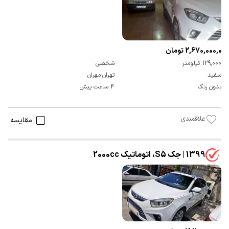
2,670,000,000 تومان
129,000 کیلومتر
شخصی
سفید
تهران-مهران
بدون رنگ
4 ساعت پیش
علاقمندی
مقایسه
1399 | جک S5، اتوماتیک 2000cc