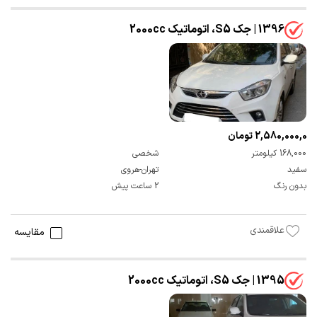
1396 | جک S5، اتوماتیک 2000cc
2,580,000,000 تومان
168,000 کیلومتر
شخصی
سفید
تهران-هروی
بدون رنگ
2 ساعت پیش
علاقمندی
مقایسه
1395 | جک S5، اتوماتیک 2000cc