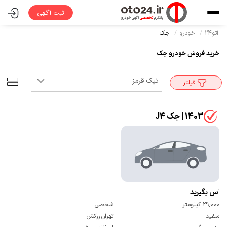
ثبت آگهی
اتو24
خودرو
جک
خرید فروش خودرو جک
فیلتر
1403 | جک J4
تماس بگیرید
29,000 کیلومتر
شخصی
سفید
تهران-زرکش