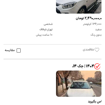
2,490,000,000 تومان
136,000 کیلومتر
شخصی
سفید
تهران-اوقاف
بدون رنگ
10 ساعت پیش
علاقمندی
مقایسه
1404 | جک J4
تماس بگیرید