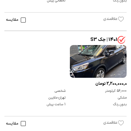
بدون رنگ
لحظاتی پیش
علاقمندی
مقایسه
1401 | جک S3
2,200,000,000 تومان
56,000 کیلومتر
شخصی
مشکی
تهران-علایین
بدون رنگ
1 ساعت پیش
علاقمندی
مقایسه