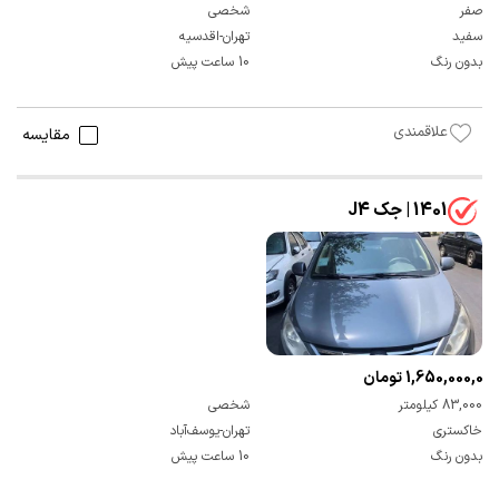
صفر
شخصی
سفید
تهران-اقدسیه
بدون رنگ
10 ساعت پیش
علاقمندی
مقایسه
1401 | جک J4
1,650,000,000 تومان
83,000 کیلومتر
شخصی
خاکستری
تهران-یوسف‌آباد
بدون رنگ
10 ساعت پیش