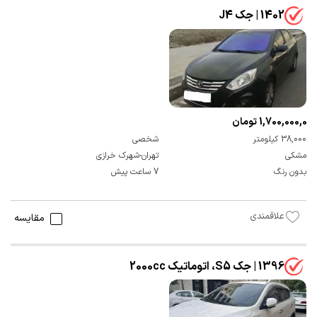
1402 | جک J4
1,700,000,000 تومان
38,000 کیلومتر
شخصی
مشکی
تهران-شهرک خرازی
بدون رنگ
7 ساعت پیش
علاقمندی
مقایسه
1396 | جک S5، اتوماتیک 2000cc