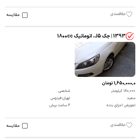
علاقمندی
مقایسه
1393 | جک J5، اتوماتیک 1800cc
1,650,000,000 تومان
180,000 کیلومتر
شخصی
سفید
تهران-فردوس
تعویض اجزای بدنه
6 ساعت پیش
علاقمندی
مقایسه