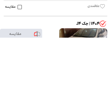
علاقمندی
مقایسه
1404 | جک J4
مقایسه
0
/2
تماس بگیرید
24,000 کیلومتر
شخصی
سفید صدفی
تهران-سعادت‌آباد
بدون رنگ
10 ساعت پیش
علاقمندی
مقایسه