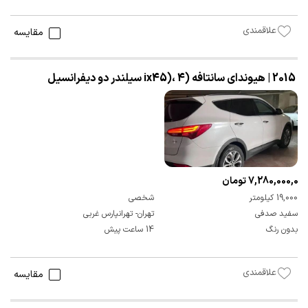
علاقمندی
مقایسه
2015 | هیوندای سانتافه (ix45)، 4 سیلندر دو دیفرانسیل
7,280,000,000 تومان
19,000 کیلومتر
شخصی
سفید صدفی
تهران- تهرانپارس غربی
بدون رنگ
14 ساعت پیش
علاقمندی
مقایسه