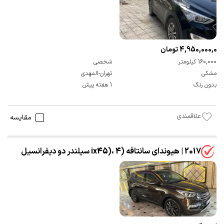
4,950,000,000 تومان
160,000 کیلومتر
شخصی
مشکی
تهران-المهدی
بدون رنگ
1 هفته پیش
علاقمندی
مقایسه
2017 | هیوندای سانتافه (ix45)، 4 سیلندر دو دیفرانسیل