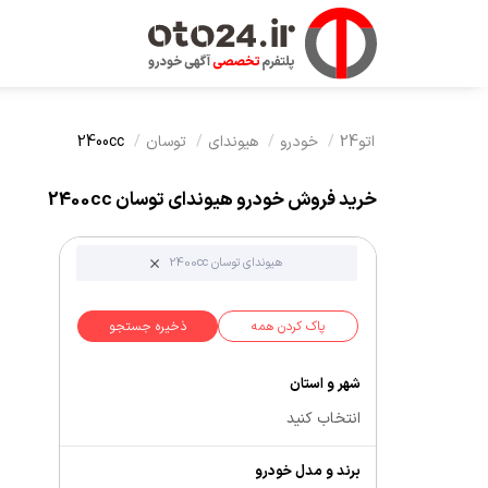
اتو24
خودرو
هیوندای
توسان
2400cc
خرید فروش خودرو هیوندای توسان 2400cc
هیوندای توسان 2400cc
پاک کردن همه
ذخیره جستجو
شهر و استان
انتخاب کنید
برند و مدل خودرو