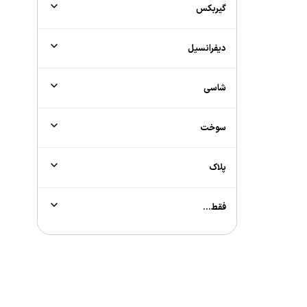
گیربکس
دیفرانسیل
شاسی
سوخت
پلاک
فقط...