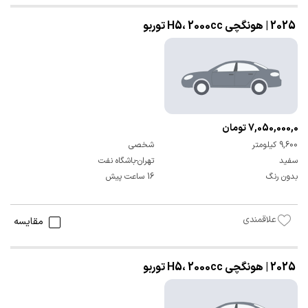
2025 | هونگچی H5، 2000cc توربو
7,050,000,000 تومان
9,600 کیلومتر
شخصی
سفید
تهران-باشگاه نفت
بدون رنگ
16 ساعت پیش
علاقمندی
مقایسه
2025 | هونگچی H5، 2000cc توربو