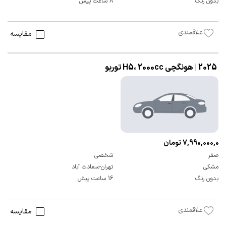
بدون رنگ
8 ساعت پیش
علاقمندی
مقایسه
2025 | هونگچی H5، 2000cc توربو
7,990,000,000 تومان
صفر
شخصی
مشکی
تهران-سعادت آباد
بدون رنگ
16 ساعت پیش
علاقمندی
مقایسه