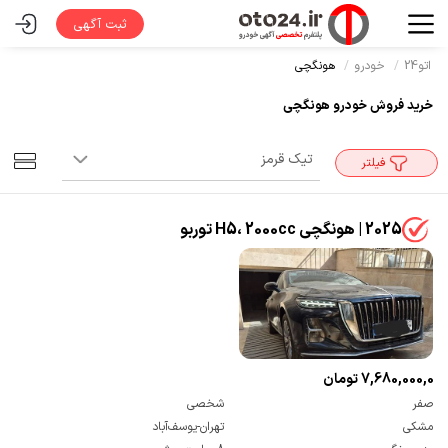
ثبت آگهی
اتو24
خودرو
هونگچی
خرید فروش خودرو هونگچی
فیلتر
2025 | هونگچی H5، 2000cc توربو
7,680,000,000 تومان
صفر
شخصی
مشکی
تهران-یوسف‌آباد