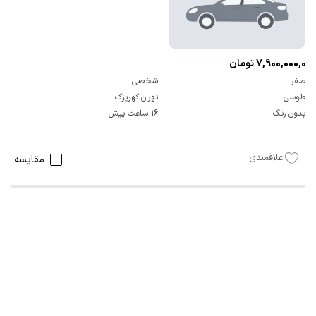
7,900,000,000 تومان
صفر
شخصی
طوسی
تهران-کهریزک
بدون رنگ
16 ساعت پیش
علاقمندی
مقایسه