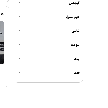
گیربکس
1395 | دا
دیفرانسیل
شاسی
سوخت
پلاک
فقط...