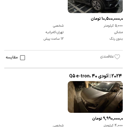
10,500,000,000 تومان
5,000 کیلومتر
شخصی
مشکی
تهران-کامرانیه
بدون رنگ
12 ساعت پیش
علاقمندی
مقایسه
2024 | آئودی Q5 e-tron، 40
9,990,000,000 تومان
4,000 کیلومتر
شخصی