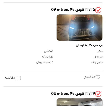
2025 | آئودی Q4 e-tron، 40
10,300,000,000 تومان
صفر
شخصی
سرمه‌ای
تهران-درکه
بدون رنگ
12 ساعت پیش
علاقمندی
مقایسه
2024 | آئودی Q5 e-tron، 40