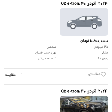
2024 | آئودی Q5 e-tron، 40
10,800,000,000 تومان
197 کیلومتر
شخصی
مشکی
تهران-سید خندان
بدون رنگ
12 ساعت پیش
علاقمندی
مقایسه
2024 | آئودی Q5 e-tron، 40