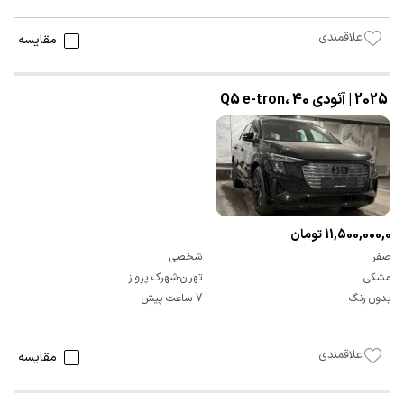
علاقمندی
مقایسه
2025 | آئودی Q5 e-tron، 40
11,500,000,000 تومان
صفر
شخصی
مشکی
تهران-شهرک پرواز
بدون رنگ
7 ساعت پیش
علاقمندی
مقایسه