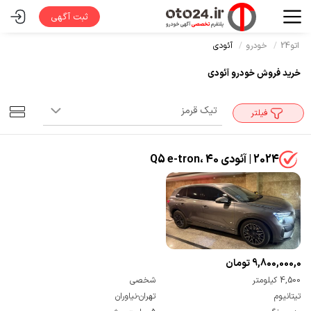
ثبت آگهی
اتو24
خودرو
آئودی
خرید فروش خودرو آئودی
فیلتر
2024 | آئودی Q5 e-tron، 40
9,800,000,000 تومان
4,500 کیلومتر
شخصی
تیتانیوم
تهران-نیاوران