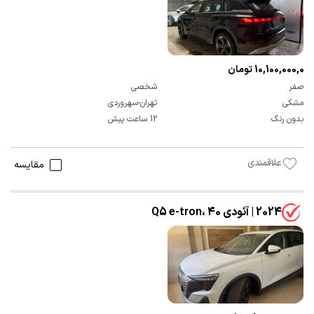
10,100,000,000 تومان
صفر
شخصی
مشکی
تهران-سهروردی
بدون رنگ
12 ساعت پیش
علاقمندی
مقایسه
2024 | آئودی Q5 e-tron، 40