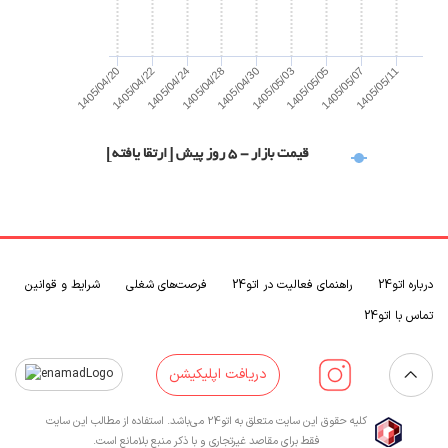
1405/04/22
1405/04/20
1405/05/11
1405/05/07
1405/05/05
1405/05/03
1405/04/30
1405/04/28
1405/04/24
قیمت بازار - 5 روز پیش [ارتقا یافته]
درباره اتو24
راهنمای فعالیت در اتو24
فرصت‌های شغلی
شرایط و قوانین
تماس با اتو24
دریافت اپلیکیشن
کلیه حقوق این سایت متعلق به اتو24 می‌باشد. استفاده از مطالب این سایت
فقط برای مقاصد غیرتجاری و با ذکر منبع بلامانع است.