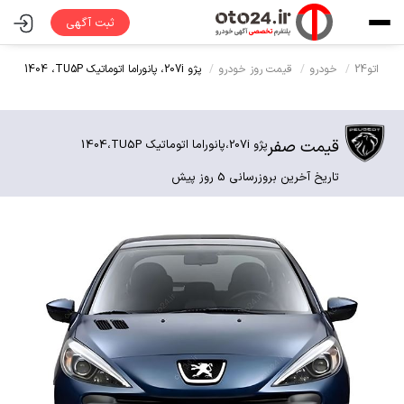
ثبت آگهی
اتو24
خودرو
قیمت روز خودرو
پژو 207i،
پانوراما اتوماتیک TU5P،
1404
قیمت صفر
پژو 207i،
پانوراما اتوماتیک TU5P،
1404
تاریخ آخرین بروزرسانی 5 روز پیش