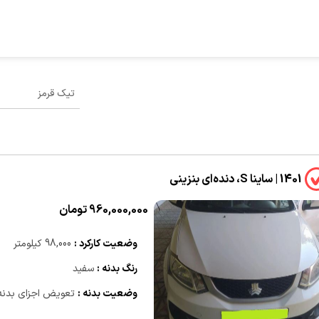
1401 | ساینا S، دنده‌ای بنزینی
960,000,000 تومان
وضعیت کارکرد :
98,000 کیلومتر
رنگ بدنه :
سفید
وضعیت بدنه :
تعویض اجزای بدنه