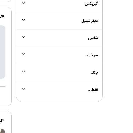
گیربکس
1404 | ساینا 
دیفرانسیل
شاسی
سوخت
پلاک
فقط...
1403 | ساینا