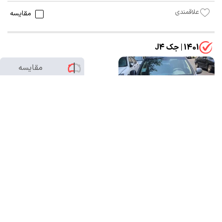
علاقمندی
مقایسه
1401 | جک J4
مقایسه
0
/2
1,650,000,000 تومان
83,000 کیلومتر
شخصی
خاکستری
تهران-یوسف‌آباد
بدون رنگ
18 ساعت پیش
علاقمندی
مقایسه