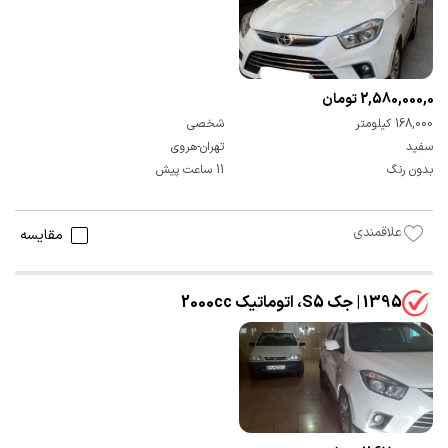
2,580,000,000 تومان
168,000 کیلومتر
شخصی
سفید
تهران-هروی
بدون رنگ
11 ساعت پیش
علاقمندی
مقایسه
1395 | جک S5، اتوماتیک 2000cc