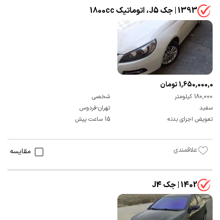
1393 | جک J5، اتوماتیک 1800cc
1,650,000,000 تومان
180,000 کیلومتر
شخصی
سفید
تهران-فردوس
تعویض اجزای بدنه
15 ساعت پیش
علاقمندی
مقایسه
1402 | جک J4