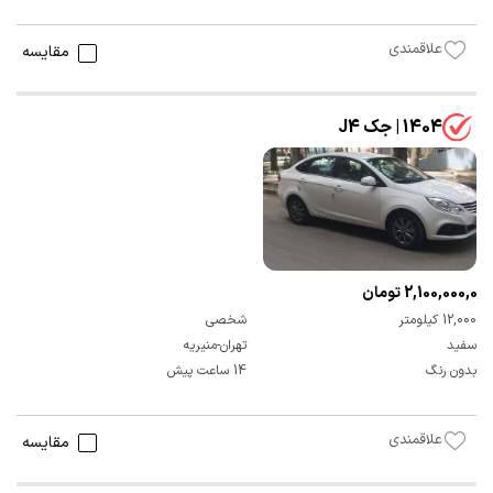
علاقمندی
مقایسه
1404 | جک J4
2,100,000,000 تومان
12,000 کیلومتر
شخصی
سفید
تهران-منیریه
بدون رنگ
14 ساعت پیش
علاقمندی
مقایسه