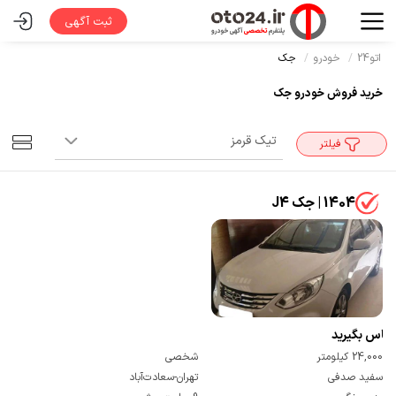
ثبت آگهی
اتو24
خودرو
جک
خرید فروش خودرو جک
فیلتر
1404 | جک J4
تماس بگیرید
24,000 کیلومتر
شخصی
سفید صدفی
تهران-سعادت‌آباد