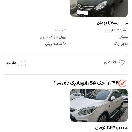
1,700,000,000 تومان
38,000 کیلومتر
شخصی
مشکی
تهران-شهرک خرازی
بدون رنگ
16 ساعت پیش
علاقمندی
مقایسه
1396 | جک S5، اتوماتیک 2000cc
2,490,000,000 تومان