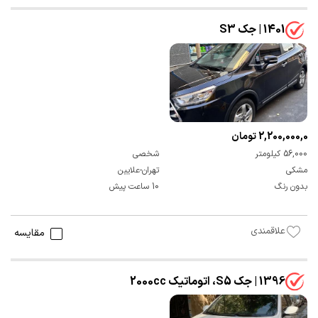
1401 | جک S3
2,200,000,000 تومان
56,000 کیلومتر
شخصی
مشکی
تهران-علایین
بدون رنگ
10 ساعت پیش
علاقمندی
مقایسه
1396 | جک S5، اتوماتیک 2000cc