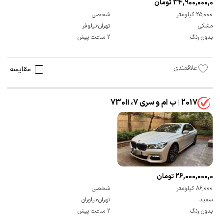
34,900,000,000 تومان
25,000 کیلومتر
شخصی
مشکی
تهران-نیلوفر
بدون رنگ
2 ساعت پیش
علاقمندی
مقایسه
2017 | ب ام و سری 7، 730li
26,000,000,000 تومان
86,000 کیلومتر
شخصی
سفید
تهران-نیاوران
بدون رنگ
2 ساعت پیش