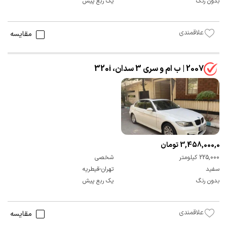
بدون رنگ
یک ربع پیش
علاقمندی
مقایسه
2007 | ب ام و سری 3 سدان، 320i
3,458,000,000 تومان
225,000 کیلومتر
شخصی
سفید
تهران-قیطریه
بدون رنگ
یک ربع پیش
علاقمندی
مقایسه