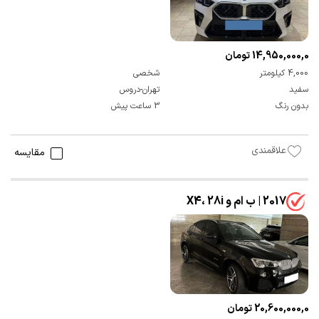
14,950,000,000 تومان
4,000 کیلومتر
شخصی
سفید
تهران-دروس
بدون رنگ
3 ساعت پیش
علاقمندی
مقایسه
2017 | ب ام و X4، 28i
20,600,000,000 تومان