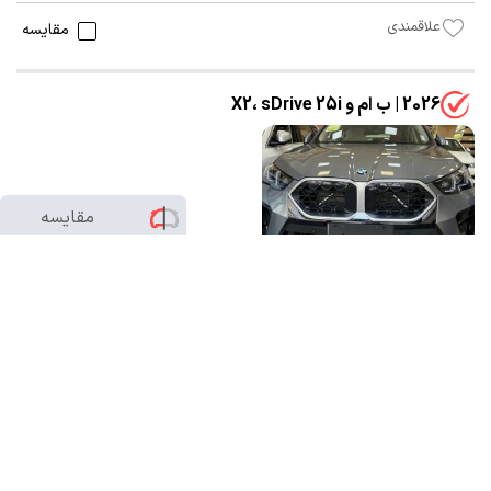
علاقمندی
مقایسه
2026 | ب ام و X2، sDrive 25i
مقایسه
0
/2
15,850,000,000 تومان
صفر
شخصی
خاکستری
تهران-نیروی هوایی
بدون رنگ
3 ساعت پیش
علاقمندی
مقایسه