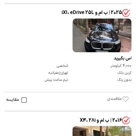
2025 | ب ام و iX1، eDrive 25L
تماس بگیرید
4,000 کیلومتر
شخصی
کربن بلک
تهران-زعفرانیه
بدون رنگ
نیم ساعت پیش
علاقمندی
مقایسه
2016 | ب ام و X4، 28i