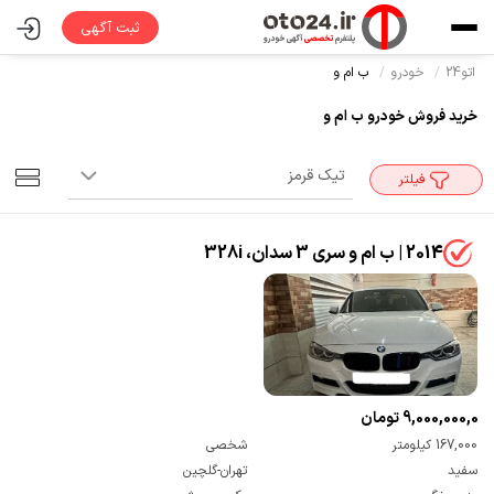
ثبت آگهی
اتو24
خودرو
ب ام و
خرید فروش خودرو ب ام و
فیلتر
2014 | ب ام و سری 3 سدان، 328i
9,000,000,000 تومان
167,000 کیلومتر
شخصی
سفید
تهران-گلچین