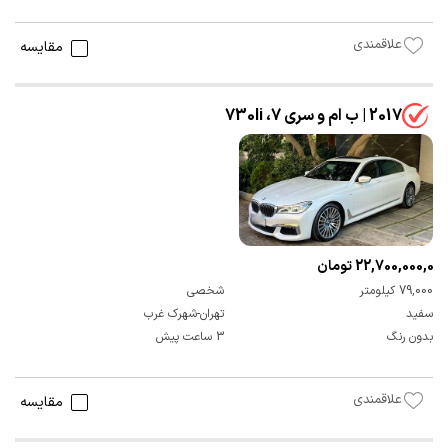
علاقمندی
مقایسه
2017 | ب ام و سری 7، 730li
22,700,000,000 تومان
79,000 کیلومتر
شخصی
سفید
تهران-شهرک غرب
بدون رنگ
3 ساعت پیش
علاقمندی
مقایسه