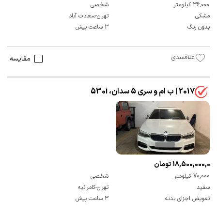
36,000 کیلومتر
شخصی
مشکی
تهران-سعادت آباد
بدون رنگ
3 ساعت پیش
علاقمندی
مقایسه
2017 | ب ام و سری 5 سدان، 530i
18,500,000,000 تومان
70,000 کیلومتر
شخصی
سفید
تهران-کامرانیه
تعویض اجزای بدنه
3 ساعت پیش