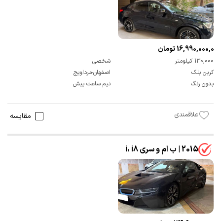
16,990,000,000 تومان
130,000 کیلومتر
شخصی
کربن بلک
اصفهان-مرداویج
بدون رنگ
نیم ساعت پیش
علاقمندی
مقایسه
2015 | ب ام و سری i، i8