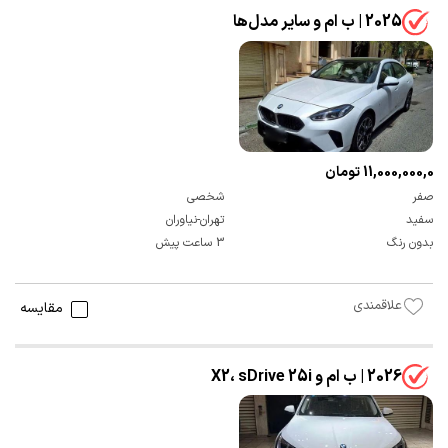
2025 | ب ام و سایر مدل‌ها
11,000,000,000 تومان
صفر
شخصی
سفید
تهران-نیاوران
بدون رنگ
3 ساعت پیش
علاقمندی
مقایسه
2026 | ب ام و X2، sDrive 25i