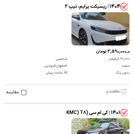
1404 | ریسپکت پرایم، تیپ 2
3,590,000,000 تومان
21,000 کیلومتر
شخصی
سفید
اصفهان-فروردین
بدون رنگ
15 ساعت پیش
علاقمندی
مقایسه
1401 | کی ام سی (KMC) T8