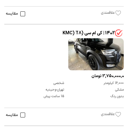
علاقمندی
مقایسه
1402 | کی ام سی (KMC) T8
3,750,000,000 تومان
16,000 کیلومتر
شخصی
مشکی
تهران-وحیدیه
بدون رنگ
15 ساعت پیش
علاقمندی
مقایسه