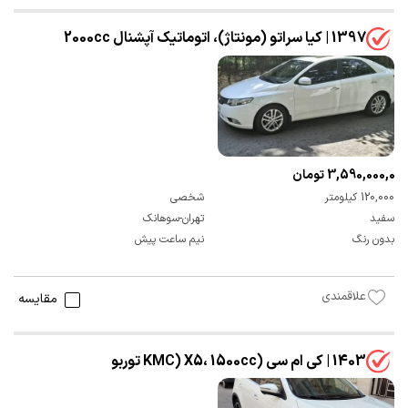
1397 | کیا سراتو (مونتاژ)، اتوماتیک آپشنال 2000cc
3,590,000,000 تومان
120,000 کیلومتر
شخصی
سفید
تهران-سوهانک
بدون رنگ
نیم ساعت پیش
علاقمندی
مقایسه
1403 | کی ام سی (KMC) X5، 1500cc توربو