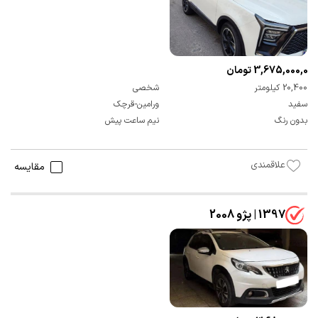
3,675,000,000 تومان
20,400 کیلومتر
شخصی
سفید
ورامین-قرچک
بدون رنگ
نیم ساعت پیش
علاقمندی
مقایسه
1397 | پژو 2008