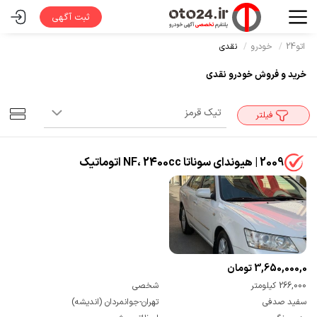
ثبت آگهی
اتو24
خودرو
نقدی
خرید و فروش خودرو نقدی
فیلتر
2009 | هیوندای سوناتا NF، 2400cc اتوماتیک
3,650,000,000 تومان
266,000 کیلومتر
شخصی
سفید صدفی
تهران-جوانمردان (اندیشه)