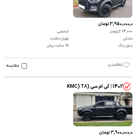
3,950,000,000 تومان
24,000 کیلومتر
شخصی
مشکی
تهران-حکمت
بدون رنگ
15 ساعت پیش
علاقمندی
مقایسه
1402 | کی ام سی (KMC) T8
3,900,000,000 تومان