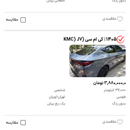
بدون رنگ
لحظاتی پیش
علاقمندی
مقایسه
1405 | کی ام سی (KMC) J7
3,880,000,000 تومان
37,000 کیلومتر
شخصی
طوسی
تهران-لویزان
بدون رنگ
یک ربع پیش
علاقمندی
مقایسه