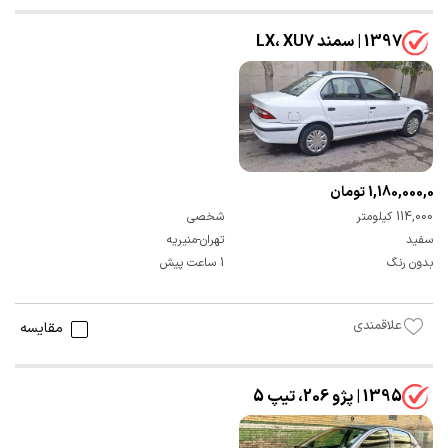
1397 | سمند LX، XU7
1,180,000,000 تومان
114,000 کیلومتر
شخصی
سفید
تهران-منیریه
بدون رنگ
1 ساعت پیش
علاقمندی
مقایسه
1395 | پژو 206، تیپ 5