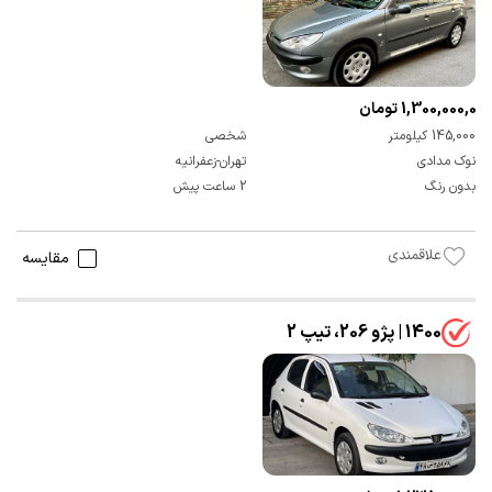
1,300,000,000 تومان
145,000 کیلومتر
شخصی
نوک مدادی
تهران-زعفرانیه
بدون رنگ
2 ساعت پیش
علاقمندی
مقایسه
1400 | پژو 206، تیپ 2