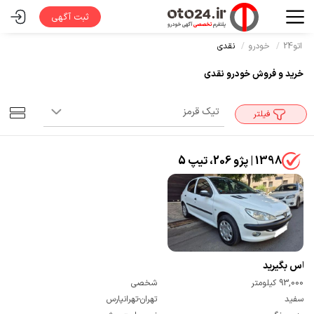
ثبت آگهی
اتو24
خودرو
نقدی
خرید و فروش خودرو نقدی
فیلتر
1398 | پژو 206، تیپ 5
تماس بگیرید
93,000 کیلومتر
شخصی
سفید
تهران-تهرانپارس