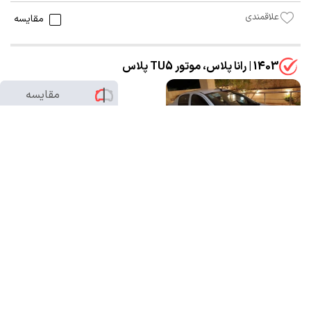
علاقمندی
مقایسه
1403 | رانا پلاس، موتور TU5 پلاس
مقایسه
0
/2
1,500,000,000 تومان
16,800 کیلومتر
شخصی
سفید
تهران-تهرانپارس غربی
بدون رنگ
4 ساعت پیش
علاقمندی
مقایسه