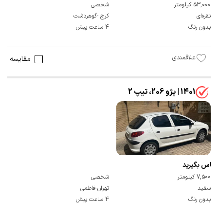
53,000 کیلومتر
شخصی
نقره‌ای
کرج -گوهردشت
بدون رنگ
4 ساعت پیش
علاقمندی
مقایسه
1401 | پژو 206، تیپ 2
تماس بگیرید
7,500 کیلومتر
شخصی
سفید
تهران-فاطمی
بدون رنگ
4 ساعت پیش