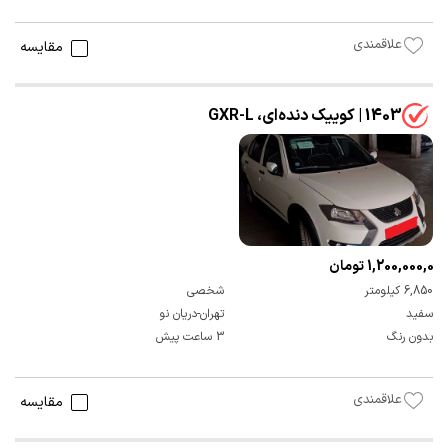
علاقمندی
مقایسه
1403 | کوییک دنده‌ای، GXR-L
1,200,000,000 تومان
6,850 کیلومتر
شخصی
سفید
تهران-دریان نو
بدون رنگ
3 ساعت پیش
علاقمندی
مقایسه