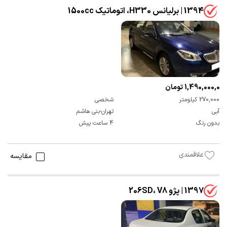
1394 | برلیانس H330، اتوماتیک 1500cc
1,490,000,000 تومان
270,000 کیلومتر
شخصی
آبی
تهران-بنی هاشم
بدون رنگ
4 ساعت پیش
علاقمندی
مقایسه
1397 | پژو 206SD، V8