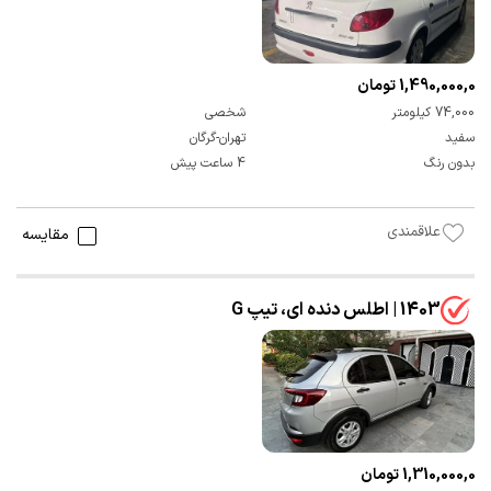
1,490,000,000 تومان
74,000 کیلومتر
شخصی
سفید
تهران-گرگان
بدون رنگ
4 ساعت پیش
علاقمندی
مقایسه
1403 | اطلس دنده ای، تیپ G
1,310,000,000 تومان