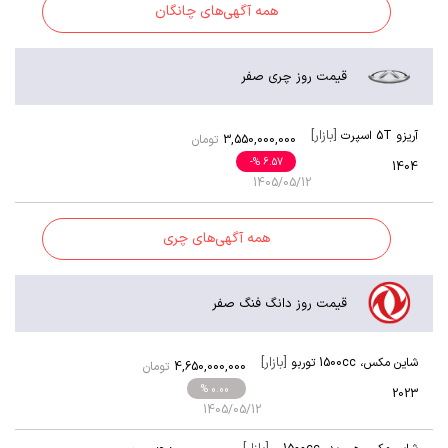
همه آگهی‌های چانگان
قیمت روز چری صفر
[بازار]
آریزو 5T اسپرت
3,550,000,000
تومان
-
% 6.57
1404
1405/05/12
همه آگهی‌های چری
قیمت روز دانگ فنگ صفر
[بازار]
شاین مکس
،
1500cc توربو
4,650,000,000
تومان
% 0.00
2023
1405/05/12