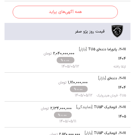
همه آگهی‌های پراید
قیمت روز پژو صفر
[بازار]
207i
،
پانوراما دنده‌ای TU5
2,040,000,000
تومان
1404
% 0.00
1405/05/12
ارتقا یافته
[بازار]
207i
،
دنده‌ای
1,710,000,000
تومان
1404
% 0.00
1405/05/12
TU5- فرمان هیدرولیک
[نمایندگی]
207i
،
اتوماتیک TU5P
2,134,000,000
تومان
% 0.00
1405
1405/05/11
[بازار]
207i
،
اتوماتیک TU5P
2,520,000,000
تومان