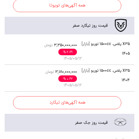
همه آگهی‌های تویوتا
قیمت روز تیگارد صفر
[بازار]
X35 پلاس
،
1500cc توربو
3,350,000,000
تومان
-
% 2.89
1405
1405/05/12
[بازار]
X35 پلاس
،
1500cc توربو
3,180,000,000
تومان
-
% 0.62
1404
1405/05/12
همه آگهی‌های تیگارد
قیمت روز جک صفر