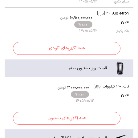
1405/05/12
سیلور پکیج
[بازار]
40
،
Q5 e-tron
10,900,000,000
تومان
2024
% 0.00
1405/05/12
بلک پکیج
همه آگهی‌های آئودی
قیمت روز بستیون صفر
[بازار]
نات
،
120 کیلووات
3,000,000,000
تومان
% 0.00
2024
1405/05/12
همه آگهی‌های بستیون