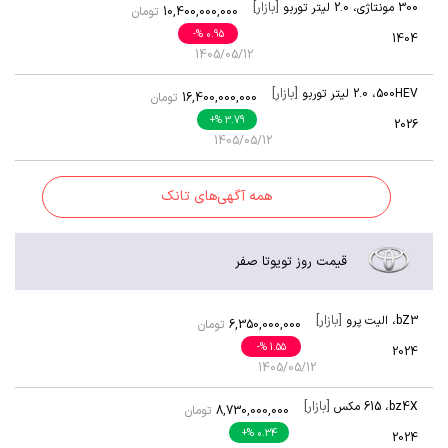
[بازار]
300 مونتاژی
،
2.0 لیتر توربو
10,400,000,000
تومان
-
% 0.95
1404
1405/05/12
[بازار]
500HEV
،
2.0 لیتر توربو
16,400,000,000
تومان
+
% 3.79
2026
1405/05/12
همه آگهی‌های تانک
قیمت روز تویوتا صفر
[بازار]
bZ3
،
الیت پرو
6,350,000,000
تومان
-
% 1.55
2024
1405/05/12
[بازار]
bz4X
،
615 مکس
8,730,000,000
تومان
+
% 0.34
2024